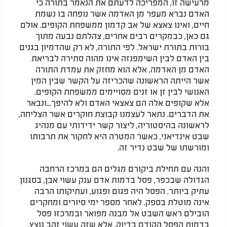
מרעישה זו, המפריכה לדעתם את הנאמר בתורה כי
האדם נברא מעפר מן האדמה אשר נופחה בו נשמת
חיים, ואינו צאצא של אב קדמון ממשפחת הקופים. אולם
גם כאן, כבמקרים רבים אחרים, צהלתם נבעה מתוך
בורות בתורת ישראל. לפי התורה, לא רק שהדמיון בגנים
בין האדם לבין השימפנזה אינו מהוה סתירה לבריאת
האדם מן האדמה, אלא הוא מחזק את עמדת התורה
אשר הייתה הראשונה שהכריזה על הקשר שבין המין
האנושי לבין זן או זנים מסויימים ממשפחת הקופים.
אלא שקופים אלה הם צאצאי האדם ולא להיפך...ונבאר
את הדברים. נתאר לעצמנו קבוצת חוקרים אשר הצליחה,
לראשונה בהיסטוריה, ליצור קשר ידידותי עם מנהיג
שבט אינדיאני, כאשר המטרה היא לחקור את תרבותו
ומורשתו של שבט נדיר זה.
והנה עם תחילת ביקורם מגלים הם במרכז הרחבה
הגדולה שבכפר, פסל בדמות אדם ענק עשוי אבן, בסגנון
עתיק ביותר. הפסל היה פגום ופגוע, ועתיקותו הרבה
אינה מוטלת בספק. לאחר מספר ימי סיורים ומחקרים
הובילם ראש השבט אל מבנה מפואר ובמרכזו פסל
בדמות הפסל הקודם בדיוק, אלא שזה עשוי זהב נוצץ,