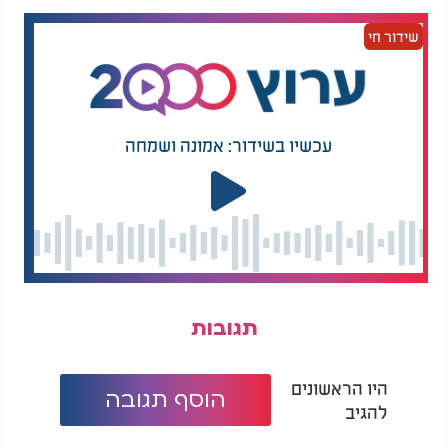
והניחו אותו במרכז הרחבה. לשאלת החוקרים מדוע אם
כן הפסל פגוע ופגום כל-כך עד שנראה כאילו גילו הרבה
שידור חי
יותר מחמש מאות שנה, השיב ראש השבט כשפניו
מביעות צער וכאב: "לפני כשמונים שנה ירד ברד כבד
שאינו מצוי כלל, אשר הרג ופצע רבים מבני השבט
בצורה קשה, ופגע גם בחלקים מפסל האבן. סופת בוץ
נדירה תרמה את חלקה, וכך הגיע הפסל למראה הנוכחי
עכשיו בשידור: אמונה ושמחה
העלוב כל-כך". עתה נתבונן נא. לפי מסקנת החוקרים,
פסל האבן מהווה את המקור לפסל הזהב. תיאוריה זו
מתבססת אמנם על בדיקות מסוימות והגיון מסויים, אך
אינה אלא בגדר תיאוריה, השערה. לעומת זאת, ראש
השבט אינו עוסק בניחושים המתבססים על השערות,
אלא מדווח על עדות שהתקבלה מאבותיו עד הדור
שהיה עד למאורע, כי פסל האבן הוא שהועתק מפסל
הזהב. הוא גם מספק הסבר לסיבת ההעתקה, ובתשובה
תגובות
לשאלות האורחים הוא מדווח על מאורע יוצא דופן,
כאשר תשובותיו מפריכות את הטיעונים עליהם
התבססה השערת החוקרים. משום כך דבריו קבילים
היו הראשונים
הוסף תגובה
יותר.
להגיב
המלצות נוספות