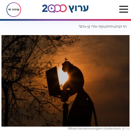
שידור חי
דף הבית
יהדות
קוף אחרי בן-אדם?
(צילום: Wiratchai wansamngam/shutterstock)