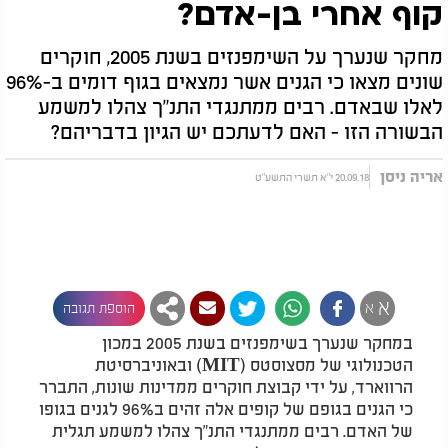
קוף אחרי בן-אדם?
מחקר שנערך על השימפנזים בשנת 2005, חוקרים
שונים מצאו כי הגנים אשר נמצאים בגוף דומים ב-96%
לאלו שבאדם. רבים ממתנגדי התנ"ך צהלו למשמע
הבשורה הזו - האם לדעתכם יש הגיון בדבריהם?
אריה ניסן
20.09.18 י"א תשרי התשע"ט
א
א
הוספת תגובה
במחקר שנערך בשימפנזים בשנת 2005 במכון
הטכנולוגי של מסצוסטס (MIT) ובאוניברסיטת
הרווארד, על ידי קבוצת חוקרים ממדינות שונות, התברר
כי הגנים בגופם של קופים אלה זהים ב96% לגנים בגופו
של האדם. רבים ממתנגדי התנ"ך צהלו למשמע תגלית