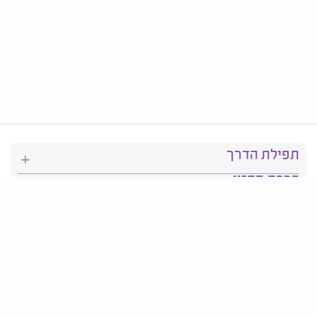
תפילת הדרך
ברכת המזון
יהדות
סידור תפילה
בריאות
חגים ומועדים