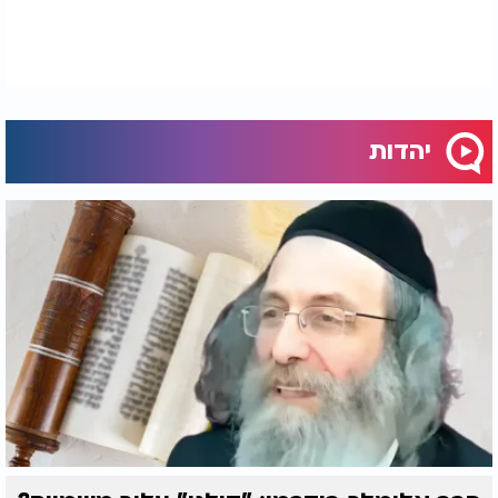
יהדות
המקובל הרב עדס: "אלו
10 כללים ראשונים
2 הדברים הכי חשובים
לבחירת שם לילד
שכדאי שתדעו"
כמובן שבמקרה כזה, עם כל ההערכה לחכמתם
ומומחיותם של אנשי המדע המודרניים, הם יאלצו לבטל
את השערתם ולקבל את העדות כאמינה ונכונה. כעת
נוכל לשוב לענייננו. ברור שקיים דמיון רב בין גוף האדם
לבין גוף הקוף, כשם שבמשל קיים דמיון בין פסל הזהב
לפסל האבן. משום כך, ובצירוף השערות שונות והסיקו
החוקרים כי הקוף הוא הקדום, והאדם הוא ההעתק אשר
התפתח ממנו.
לעומתם, חכמי תורת ישראל יודעים מתוך
עדות אבותיהם אשר קיבלו מאבותיהם עד אותו הדור
שבו התרחש השינוי, כי דווקא האדם הוא הקדום, והקוף