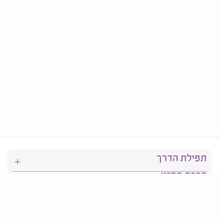
תפילת הדרך
ברכת המזון
יהדות
סידור תפילה