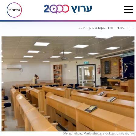
שידור חי
דף הבית
יהדות
המקום שמוקיר את קדושת התפילה: כך פועל בית הכנסת הייחודי
אילוסטרציה (צילום: Perachel paz Mark/shutterstock)