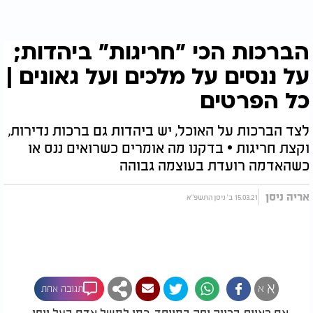
הברכות הכי "חריגות" ביהדות;
על ננסים על מלכים ועל גאונים |
כל הפרטים
לצד הברכות על האוכל, יש ביהדות גם ברכות נדירות,
וקצת חריגות • בדקנו מה אומרים כשרואים ננס או
כשהאדמה רועדת בעוצמה גבוהה
אריה ניסן
15.03.21 ב' ניסן התשפ"א
א
א
תגובה אחת
אם ראיית ברייה יפה במיוחד, כמו למשל אדם בעל יופי