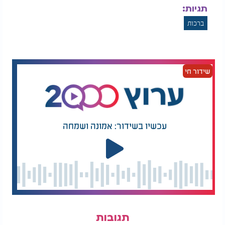
אתה ה' אלהינו מלך העולם משנה הבריות". ברכה זו
תגיות:
מברכים על אדם שנשתנה מעת לידתו, כגון שנולד ללא
ידיים, או ננס, או שצורתו מעוותת.
ברכות
בעבר היה פחות קשר בין היבשות, וראית אדם בעל גוון
עור שחור או ג'ינג'י בעל נמשים הייתה מעוררת השתאות
רבה. לכן קבעה ההלכה לומר על ראייתם את ברכת
שידור חי
"משנה הבריות". אולם היום אנו רגילים לראות אנשים
מסוג זה ואין זה נחשב לשינוי. אבל על ראיית אנשים
משונים ממש, למשל תאומים סיאמים, מברכים.
המלצות נוספות
עכשיו בשידור: אמונה ושמחה
תרופת הפלא - לכל גיל
מה אוכלים בחנוכה?
ולכל זמן
תגובות