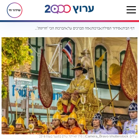
שידור חי
דף הבית
סידור תפילה
ברכות
מה מברכים על
הברכות הכי "חריגות" ביהדות; על ננסים על מלכים ועל גאונים | כל הפרטים
(צילום: Camera_Bravo/shutterstock) | מלך תאילנד, צולם במצעד בשנת 2019