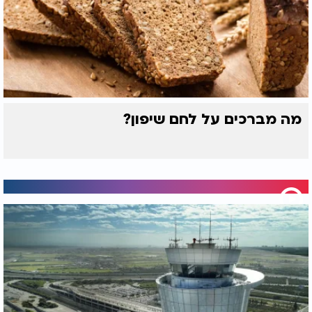
נמצאת. מי שרואה מקום שנעקרה ממנו עבודה זרה יברך:
"ברוך אתה ה' אלוהינו מלך העולם שעקר עבודה-זרה
מארצנו". ובחוץ לארץ יחתום: "מהמקום הזה".
ברכה על תופעות טבע יוצאות דופן
הרואה תופעות טבע בלתי רגילות, כגון ברק, כוכב שביט,
הרי געש, הרים גבוהים מאוד או נהרות גדולים מאוד
מברך "בָּרוּךְ אַתָּה ה' אֱלהֵינוּ מֶלֶךְ הָעולָם עשֶׂה מַעֲשֵׂה
מה מברכים על לחם שיפון?
בְּרֵאשִׁית". אדם שרואה קשת בענן יאמר "בָּרוּךְ אַתָּה ה'
אֱלהֵינוּ מֶלֶךְ הָעולָם זוכֵר הַבְּרִית וְנֶאֱמָן בִּבְרִיתו וְקַיָּם
בְּמַאֲמָרו".
אם רואה רעמים, סופה עזה או חווה ברעידת אדמה יברך
"בָּרוּךְ אַתָּה ה' אֱלהֵינוּ מֶלֶךְ הָעולָם שֶׁכּחו וּגְבוּרָתו מָלֵא
עולָם".
הרואה את הים הגדול
"בָּרוּךְ אַתָּה ה' אֱלהֵינוּ מֶלֶךְ הָעולָם עשֶׂה אֶת הַיָּם הַגָּדול".
הרואה עצי מאכל בפריחתם בימי ניסן
"בָּרוּךְ אַתָּה ה' אֱלהֵינוּ מֶלֶךְ הָעולָם שֶׁלּא חִסַּר בְּעולָמו