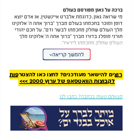
ברכה על גאון מפורסם בעולם
מי שרואה גאון, כדוגמת אלברט איינשטין, או אדם יוצא
דופן ומוכר בחכמתו בעולם מברך "ברוך אתה ה' אלוקינו
מלך העולם שחלק מחכמתו לבשר ודם". על חכם יהודי
תורני מופלג בדורו מברך "ברוך אתה ה' אלוקינו מלך
העולם שחלק מחכמתו ליראיו".
להמשך קריאה
ברכה על הפגנות
מי שנמצא בכינוס גדול מאד של ישראלים, למשל
בהפגנת ענק עם 600 אלף איש או יותר, מברך "ברוך
רוצים להישאר מעודכנים? לחצו כאן להצטרפות
אתה ה' אלוקינו מלך העולם חכם הרזים"
לקבוצות הוואטסאפ של ערוץ 2000 >>>
ברכה על גמדים / ננסים
לעתים אנחנו נפגשים באנשים מסכנים שנולדו עם
מצאתם טעות בכתבה? כתבו לנו
מומים משונים. דווקא באותה שעה עלינו לזכור שה' ברא
את העולם כולו, ואפילו המומים המשונים הללו, שוודאי
מצערים מאוד ופוגעים באיכות חייו של הסובל מהם,
בכל זאת הם חלק מהבריאה האלוקית. ועל כן תיקנו
חכמים לברך ברכה בעת שאנו רואים אדם כזה: "ברוך