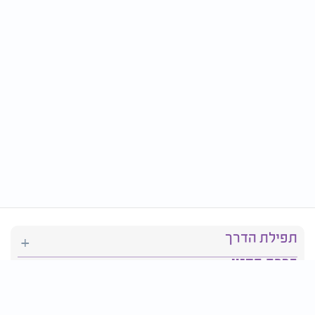
תפילת הדרך
ברכת המזון
יהדות
סידור תפילה