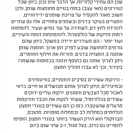
שכן הם עתירי קלוריות. אך הדבר אינו נכון, כיוון שכל
הנוירונים (תאי עצב) במוח בנויים מחומצות שומן, ולכן
חשוב מאוד להקפיד על צריכת שומנים ידידותיים,
המצויים בעיקר בדגים ובשמנים צמחיים. אלו גם עוזרים
להורדת לחץ דם, לשמירה על עור גמיש וצעיר, להפחתת
רמות מזיקות של כולסטרול, להתפתחות המוח והעיניים,
ועוד יותר - הם מעודדים ירידה במשקל, כיוון שהם
גורמים לתחושת שובע לפרק זמן ארוך. חומצת שומן
אומגה 3, המצויה בדגים, מזרזת את חילוף החומרים.
ניתן לצרוך אותה גם כתוסף תזונה בכמוסות שנשמרו
בקירור, וכך לא עברו תהליך חמצון.
- הירקות עשירים בסיבים תזונתיים, בוויטמינים
ובמינרלים, וניתן לצרוך אותם מבושלים או חיים. כדאי
לאכול מכל הצבעים והסוגים. ירקות עליים ירוקים
עשירים בכלורופיל, שעוזר לנקות את הכבד והרקמות
מרעלים שהצטברו. כמו כן הם עשירים בנוגדי חמצון
הנלחמים במחלות לב ובמחלות סופניות. מתוכם,
הברוקולי הוא הירק העשיר ביותר בנוגדי חמצון. הוסיפו
לתפריט גם כרוב, בצל סגול, ו-2 שיני שום ביום.