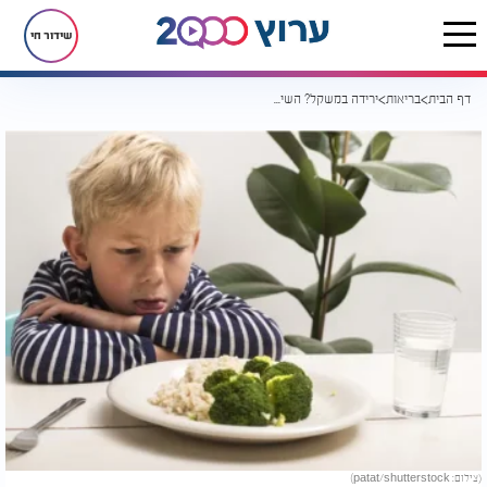
שידור חי
דף הבית
בריאות
ירידה במשקל? השיטה "הישנה" אך הטובה: כך תצליחו לרדת
(צילום: patat/shutterstock)