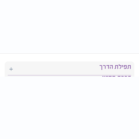
תפילת הדרך
ברכת המזון
יהדות
סידור תפילה
בריאות
חגים ומועדים