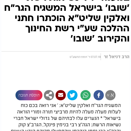
'שובו' בישראל המשגיח הגר"ח
ואלקין שליט"א הוכתרו חתני
ההלכה שע"י רשת החינוך
והקירוב 'שובו'
הרב דניאל זר
07.07.19 ד' תמוז התשע"ט
א
א
הוספת תגובה
המשגיח הגר"ח ואלקין שליט"א; ' אני רואה בכם כוח
לעלות מעלה מעלה להיות מרביצי תורה ומורי הוראה
בישראל' * הנערים עלו לבתיהם של גדולי ישראל חברי
נשיאות הרשת; הגה"צ רבי בנימין פינקל, הגרב"צ קוק
והרה"צ רבי נחמן בידרמן שהתפעלו מהיקף הידע העצום