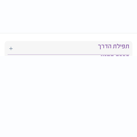
תפילת הדרך
ברכת המזון
יהדות
סידור תפילה
בריאות
חגים ומועדים