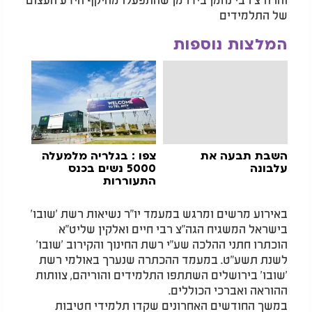
של התלמידים
המלצות נוספות
השבת תבעה את
צפו : בגלריה מלמעלה
עלבונה
5000 נשים בכנס
התעוררות
באירוע מרשים ומרגש במעמד יו"ר נשיאות רשת 'שובו'
בישראל המשגיח הגה"צ רבי חיים ואלקין שליט"א
הוכתרו חתני ההלכה שע"י רשת החינוך והקירוב 'שובו'
לשנת תשע"ט. במעמד ההכתרה שנערך באולמי רשת
'שובו' בירושלים השתתפו התלמידים והוריהם, צוותות
ההוראה ואברכי הכוללים.
במשך החודשים האחרונים שקדו תלמידי חטיבות