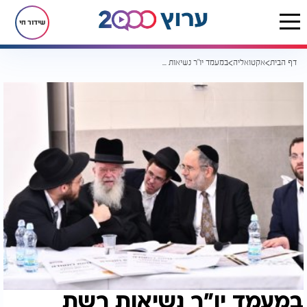
שידור חי
דף הבית
אקטואליה
במעמד יו"ר נשיאות רשת 'שובו' בישראל המשגיח הגר"ח ואלקין שליט"א הוכתרו חתני ההלכה שע"י רשת החינוך והקירוב 'שובו'
במעמד יו"ר נשיאות רשת