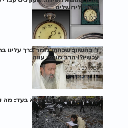
הזמן שנושא תפילה: שעון כיס עברי
הנצחי לירושלים
29.10.25
ז' בחשוון: שכחתי לומר ברך עלינו ב
עכשיו?! הרב מוצפי עונה
29.10.25
המאבק הוא לא נגד אלא בעד: מה 
עצרת המיליון
29.10.25