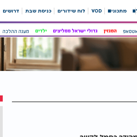
ה
מתכונים
VOD
לוח שידורים
כניסת שבת
דרושים
אטסאפ
המגזין
גדולי ישראל ממליצים
ילדים
מענה ההלכה