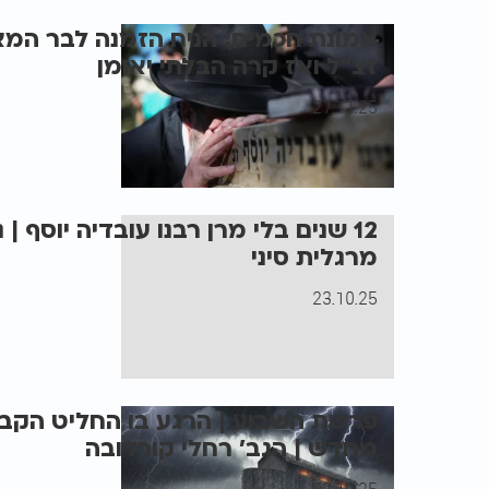
אמונת חכמים: הניח הזמנה לבר המצ
זצ"ל ואז קרה הבלתי יאומן
27.11.25
12 שנים בלי מרן רבנו עובדיה יוסף | ג
מרגלית סיני
23.10.25
פרשת השבוע | הרגע בו החליט הקב
מחדש | הגב' רחלי קורדובה