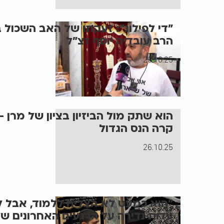
"די לפילוג": זעקתו של האב השכול 
הרב עובדיה יוסף זצ"ל
26.10.25
הוא שתק מול הביזיון בציון של מרן -
קרה הנס הגדול
26.10.25
"הוא כמעט לא הצליח ללמוד, אבל ל
עדות נדירה על הרגעים האחרונים של