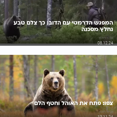
המפגש הדרמטי עם הדוב: כך צלם טבע
נחלץ מסכנה
אביחי רוזנמן
08.12.24
צפו: פתח את האוהל וחטף הלם
אביחי רוזנמן
13.11.24