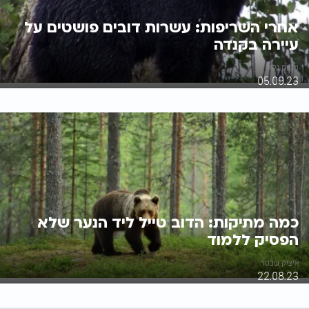
אחרי השריפות: עשרות דובים פושטים על
עיירה בקנדה
מנחם גלזר
05.09.23
‏כמה מתיקות: הדוב טייל ליד הנער שלא
הפסיק ללמוד
איציק שכטר
22.08.23