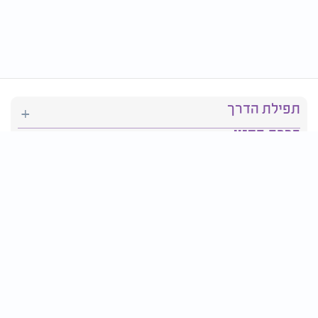
תפילת הדרך
ברכת המזון
יהדות
סידור תפילה
בריאות
חגים ומועדים