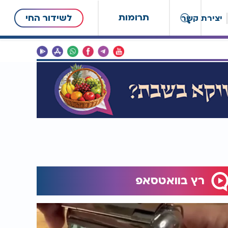
תרומות
לשידור החי
יצירת קשר
רץ בוואטסאפ