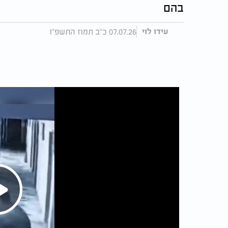
בהם
07.07.26 כ"ב תמוז התשפ"ו
עידו לוי
Play