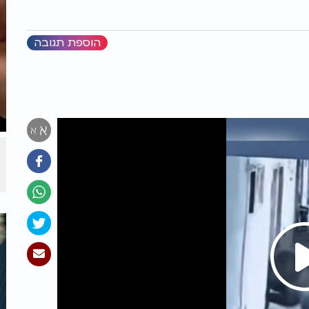
הוספת תגובה
א
א