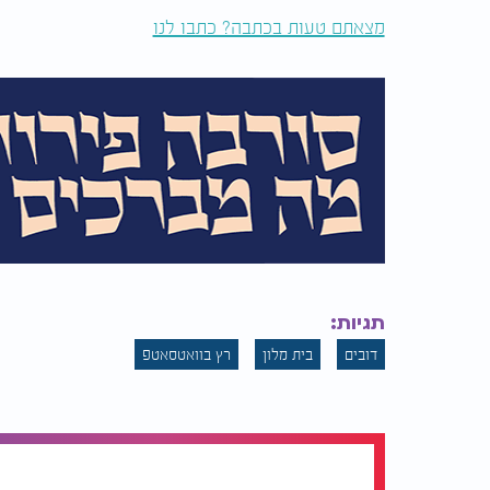
מצאתם טעות בכתבה? כתבו לנו
תגיות:
דובים
בית מלון
רץ בוואטסאטפ