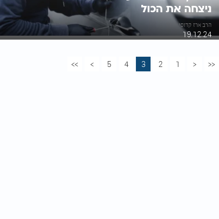
ניצחה את הכול
הרב ארז קדוסי
19.12.24
>>
>
5
4
3
2
1
<
<<