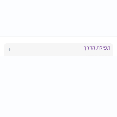
תפילת הדרך
ברכת המזון
יהדות
סידור תפילה
בריאות
חגים ומועדים