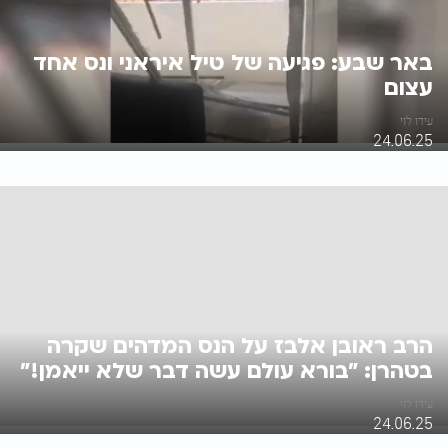
באר שבע: פגיעה של טיל איראני ונס אחד
עצום
עידו לוי
24.06.25
הרב ראובן אלבז על הנס המדהים שקרה
בטהרן: "בורא עולם עשה דבר שלא ייאמן!"
עידו לוי
24.06.25