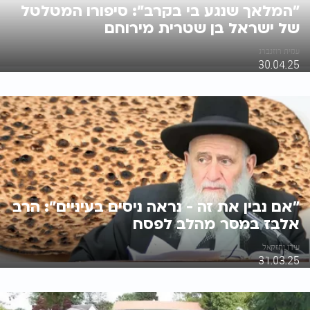
"המלאך שנגע בי בקרב": סיפורו המטלטל
של ישראל בן שטרית מירוחם
עמית רוזנברג
30.04.25
"אם נבין את זה - נראה ניסים בעיניים": הרב
אלבז במסר מהלב לפסח
עידו יחזקאל
31.03.25