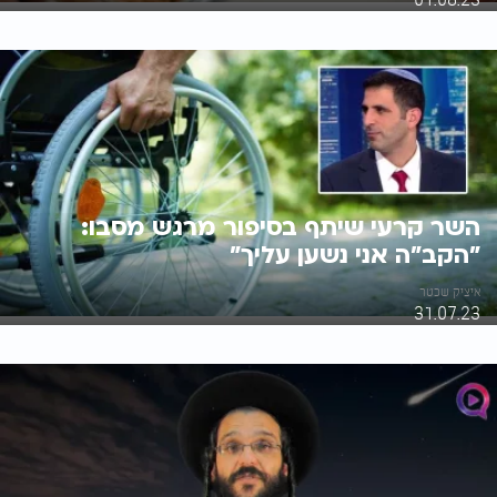
השר קרעי שיתף בסיפור מרגש מסבו:
"הקב"ה אני נשען עליך"
איציק שכטר
31.07.23