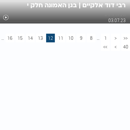
רבי דוד אלקיים | בגן האמונה חלק י
הרב דוד אלקיים
03.07.23
...
16
15
14
13
12
11
10
9
8
...
1
<
<<
>>
>
40