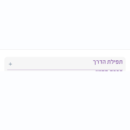
תפילת הדרך
ברכת המזון
יהדות
סידור תפילה
בריאות
חגים ומועדים