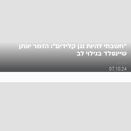
"חשבתי להיות נגן קלידים": הזמר יונתן
שיינפלד בגילוי לב
עידו לוי
07.10.24