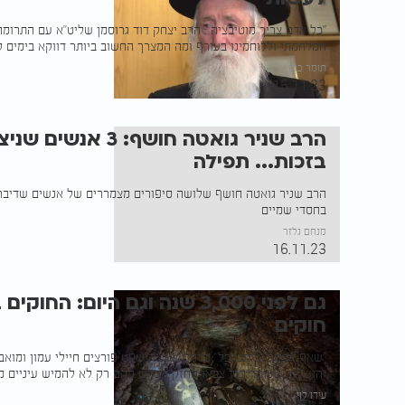
"כל אדם צריך מוטיבציה": הרב יצחק דוד גרוסמן שליט"א עם התרומ
המלחמתי וללוחמינו בעורף ומה המצרך החשוב ביותר דווקא בימים ק
תומר כהן
15.11.23
הרב שניר גואטה חושף: 
בזכות... תפילה
הרב שניר גואטה חושף שלושה סיפורים מצמררים של אנשים שדיברו
בחסדי שמיים
מנחם גלזר
16.11.23
גם לפני 3,000 שנה וגם היום: 
חוקים
"שאף אחד לא יתבלבל": בזמנו של יהושפט פורצים חיילי עמון ומוא
יהושפט, שעומד מול צבאו החזק מבקש מהם רק לא להמיש עיניים מ
עידו לוי