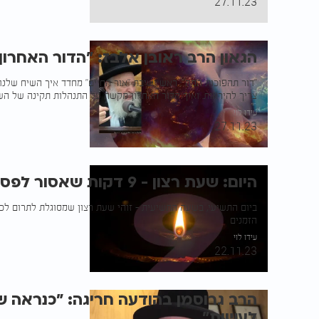
27.11.23
הגאון הרב ראובן אלבז: "הדור האחרון
"דור תהפוכות המה": ראש ישיבת "אור החיים" מחדד איך השיח שלנו 
צריך להיראות. ואיך הדור האחרון מקשה על התנהלות תקינה של ה
עידו לוי
27.11.23
היום: שעת רצון - 9 דקות שאסור לפספס
ביום התשיעי, בשעה התשיעית - זוהי שעת רצון שמסוגלת לתרום לכ
הזמנים
עידו לוי
22.11.23
הרב גרוסמן בהודעה חריגה: "כנראה שא
לעשות"