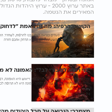
באתר ערוץ 2000 - ערוץ היהד
המאירים את הנשמה.
הקושי בהרפיה: מה זה באמת "לדחוק
"השעה דוחקתו", אלפי פעמים כנראה האיצו בנו להרפות, לשחרר. הר
נקרא שאתם דוחקים את השעה. ותיזהרו, שלא תדחק אתכם חזרה
עידו לוי
04.01.24
"מי רופא לשבורי לב?": האמונה לא 
אחת התרופות הפופולריות לכאבי לב, עצבות וייאוש היא האמונה, רבי
אונגר אומר שדווקא פה אין על מה לסמוך, אמונה היא לא תרופה לכ
עידו לוי
02.01.24
מצמרר: הנבואה על סבל היהודים מ