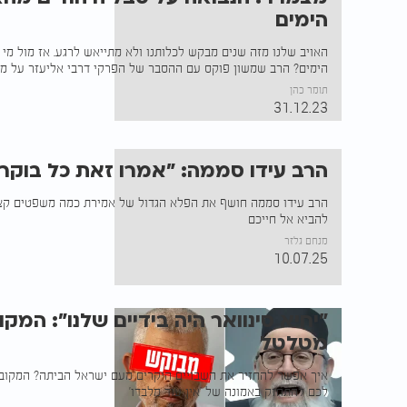
הימים
האויב שלנו מזה שנים מבקש לכלותנו ולא מתייאש לרגע. אז מול מי 
הימים? הרב שמשון פוקס עם ההסבר של הפרקי דרבי אליעזר על מ
תומר כהן
31.12.23
הרב עידו סממה: "אמרו זאת כל בוקר 
הרב עידו סממה חושף את הפלא הגדול של אמירת כמה משפטים קצרי
להביא אל חייכם
מנחם גלזר
10.07.25
"יחיא סינוואר היה בידיים שלנו": המק
מטלטל
איך אפשר להחזיר את השבויים היקרים מעם ישראל הביתה? המקובל
לכם להתחזק באמונה של 'אין עוד מלבדו'