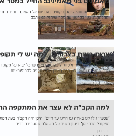
מאמינים בני מאמינים: החייל במסר א
כמו בכל הדורות שהיה זמנים קשים בעם ישראל האמונה תמיד החזיק
והמלחמות, צפו בסרטון עם מסר שיחזק גם אתכם
איציק שכטר
29.11.23
צרות באות בצרורות, למה יש לי תקופ
אנחנו מתרעמים על החלטות ה' בעולם. רוצים שהכל יבוא על מקומו ב
אחד שהצליח והשני לא. הרב ראובן אלבז מכניס לפרופורציות
עידו לוי
27.11.23
למה הקב"ה לא עצר את המתקפה הר
"עכשיו גילו לנו באיזה נס חיינו עד היום": היכן היה הקב"ה בעת ה
המקובל הרב יוסף ביטון משיב על השאלה שמטרידה רבים
תומר כהן