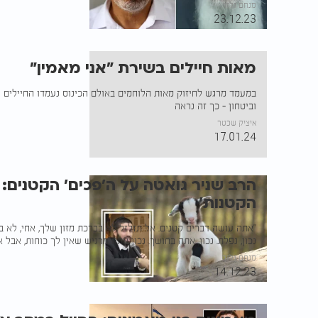
מנחם גלזר
23.12.23
מאות חיילים בשירת "אני מאמין"
במעמד מרגש לחיזוק מאות הלוחמים באולם הכינוס נעמדו החיילים 
וביטחון - כך זה נראה
איציק שכטר
17.01.24
הרב שניר גואטה על ה'פכים' הקטנים: 
הקטנות'
"אתה עושה דברים קטנים. אל תזלזל לא בברכת מזון שלך, אחי, לא
נכון, נפלת. נכון, אתה בחושך. נכון אתה מרגיש שאין לך כוחות, אבל 
מנחם גלזר
14.12.23