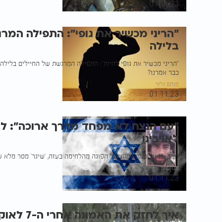
07.11.23
"הריני מכשיר את גופי": התפילה המר
בלילה
"הריני מכשיר את גופי להיות": התפילה המרגשת של החיילים בלילה, 
כבר אמרנו?
מנחם גלזר
01.11.23
"עם הנצח לא מפחד מדרך ארוכה": ל
לאויבינו
חייל שניצל כמה דקות של הפוגה מהלחימה בעזה, 'שיגר' מסר מלא עו
מנחם גלזר
01.11.23
איך לחזק את האמונה אחרי ה-7 לאוקטובר?