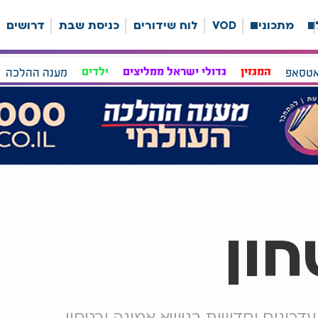
ה
מתכונים
VOD
לוח שידורים
כניסת שבת
דרושים
אטסאפ
המגזין
גדולי ישראל ממליצים
ילדים
מענה ההלכה
חון
עדכונים וחדשות בנושא אמונה ובטחון