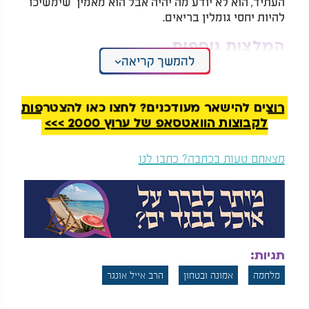
העתיד, הוא לא יודע מה יהיה אבל הוא מאמין שימשיכו
להיות יחסי גומלין בריאים.
המלצות נוספות
להמשך קריאה
רוצים להישאר מעודכנים? לחצו כאן להצטרפות
לקבוצות הוואטסאפ של ערוץ 2000 >>>
איך מזהים התקף חרדה
הרגש שמנהל את החיים
מצאתם טעות בכתבה? כתבו לנו
הרב אייל אונגר?
שלך - ואתה אפילו לא
מודע לזה
האדם בונה עסק, הוא לא יודע מה יהיה בעתיד, אבל הוא
מתרכז בעשייה ביצירה בפיתוח וטיפוח העסק וכך
העיסוק הזה מגביר אצלו את האמונה שהוא יוכל
תגיות:
להגשים את החזון. האמונה היא ההתייחסות למה שלא
נראה ולא מוחשי כעניין אמתי ומוחשי בעל כח ובעל
מלחמה
אמונה ובטחון
הרב אייל אונגר
השפעה.