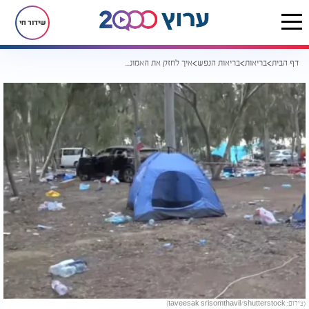
שידור חי
דף הבית
בריאות
בריאות הנפש
איך לחזק את האמונה אחרי ה-7 לאוקטובר?
(צילום: taveesak srisomthavil/shutterstock)