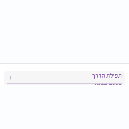
תפילת הדרך
ברכת המזון
יהדות
סידור תפילה
בריאות
חגים ומועדים