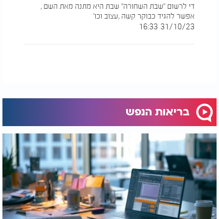
די לרשום "שבת השחורה" שבת היא מתנה מאת השם ,
אפשר להגיד כבוקר קשה ,עצוב וכו'
31/10/23 16:33
יש לכם שאלה לרב אייל אונגר בנושא הרגיש של עולם
הנפש? שלחו לו הודעה
למייל
e0548477627@hotmail.com
http://
בריאות הנפש
הרב אייל אונגר - איך להאמין שיהיה טוב?