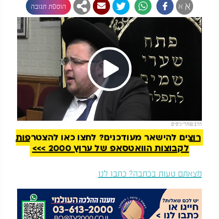
א
א
הוספת תגובה
Play
להמשך קריאה
הרב נפתלי ניסים
Video
רוצים להישאר מעודכנים? לחצו כאן להצטרפות
לקבוצות הוואטסאפ של ערוץ 2000 >>>
מצאתם טעות בכתבה? כתבו לנו