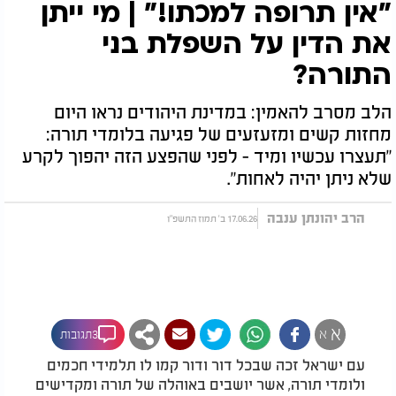
"אין תרופה למכתו!" | מי ייתן
את הדין על השפלת בני
התורה?
הלב מסרב להאמין: במדינת היהודים נראו היום
מחזות קשים ומזעזעים של פגיעה בלומדי תורה:
"תעצרו עכשיו ומיד - לפני שהפצע הזה יהפוך לקרע
שלא ניתן יהיה לאחות".
הרב יהונתן ענבה
17.06.26 ב' תמוז התשפ"ו
א
א
3תגובות
עם ישראל זכה שבכל דור ודור קמו לו תלמידי חכמים
ולומדי תורה, אשר יושבים באוהלה של תורה ומקדישים