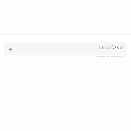
תפילת הדרך
ברכת המזון
יהדות
סידור תפילה
בריאות
חגים ומועדים