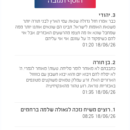
הוסף תגובה
3. יהודי
כבר אמרו חזל גדולה שנאת עמי הארץ לבני תורה יותר
משנאת האומות לישראל. תבינו הם שונאים אותנו יותר ממה
שמחבל שונא אז מה תצפו מהרשעים האכזרים. אבל אוי
להם כשיפקוד ה' על עוונם. אוי אוי עליהם
18/06/26 01:20
2. בן תורה
כתבבתם לא מאוחר לומר סליחה. טעות! מאוחר לגמרי. ה'
לא יסלח להם ויבוא יום והוא יבוא חשבון עם כווווול
הארורים האלו. זרע עמלק טמאים משוקצים מטונפים
באכזריות נוראה. רוע טהור מהאנקויזיציה
18/06/26 01:35
1. רוצים משיח נזכה לגאולה שלמה ברחמים
18/06/26 08:25