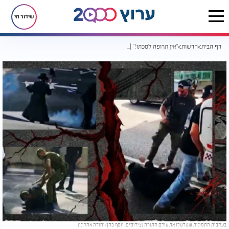
שידור חי
דף הבית
חדשות
"אין תרופה למכתו!" | מי ייתן את הדין על השפלת בני התורה?
בעקבות התמונות שטלטלו את עולם התורה (צילומים: יוסף כהן/יהודה אהרוני)