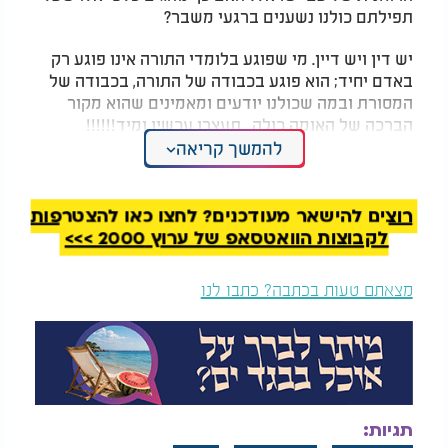
תפילתם כולנו נשענים ברגעי משבר?
יש דין ויש דיין. מי שפוגע בלומדי התורה אינו פוגע רק
באדם יחיד; הוא פוגע בכבודה של התורה, בכבודה של
המסורת ובמה שכולנו יודעים ומאמינים שהוא מקור
הברכה של האומה כולה. תעצרו עכשיו ומיד!!!!!!
להמשך קריאה
עוד לא מאוחר לעצור, לבקש סליחה ולתקן לפני
שהפצע הזה יעמיק עוד יותר בלבו של העם.
רוצים להישאר מעודכנים? לחצו כאן להצטרפות
לקבוצות הוואטסאפ של ערוץ 2000 >>>
מצאתם טעות בכתבה? כתבו לנו
תגיות: