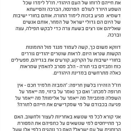
את חייהם לרוחו של העם היהודי. חז"ל לימדו שכל
השפע היורד לעולם הפרנסה, הברכה והסייעתא
דשמיא מגיע בזכות לימוד התורה. אותם בחורי ישיבות
של היום הם גדולי ישראל של המחר, אותם אנשים
שאליהם אנו רצים בשעת צרה כדי לבקש תפילה, עצה
וברכה.
דווקא משום כך, קשה לעמוד מנגד מול התמונות
הקשות שנראו היום. לראות שוטרים יהודים גוררים
בחורי ישיבות על הקרקע, קורעים את בגדיהם, מפעילים
כוח ומבזים בני תורה - הלב מסרב להאמין שמראות
כאלה מתרחשים במדינת היהודים.
חז"ל הזהירו בלשון חריפה: "המבזה תלמיד חכם - אין
תרופה למכתו." ואם כך נאמר על ביזוי, מה ייאמר על
השפלה פומבית? מה ייאמר על אלימות? מה ייאמר על
פגיעה בכבודם של מי שמקדישים את חייהם לתורה?
אני קורא לכל מי שנושא באחריות לעצור ולחשוב. האם
כך מתייחסים למי שנושאים על כתפיהם את המסורת
הרוחנית של עם ישראל? האם כך נוהגים כלפי אלו שעל