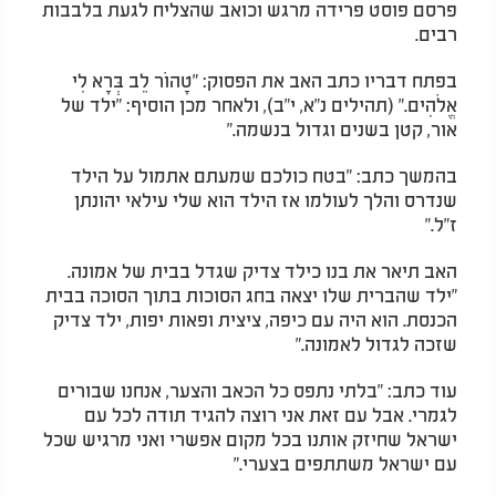
פרסם פוסט פרידה מרגש וכואב שהצליח לגעת בלבבות
רבים.
בפתח דבריו כתב האב את הפסוק: "טָהוֹר לֵב בְּרָא לִי
אֱלֹהִים." (תהילים נ"א, י"ב), ולאחר מכן הוסיף: "ילד של
אור, קטן בשנים וגדול בנשמה."
בהמשך כתב: "בטח כולכם שמעתם אתמול על הילד
שנדרס והלך לעולמו אז הילד הוא שלי עילאי יהונתן
ז"ל."
האב תיאר את בנו כילד צדיק שגדל בבית של אמונה.
"ילד שהברית שלו יצאה בחג הסוכות בתוך הסוכה בבית
הכנסת. הוא היה עם כיפה, ציצית ופאות יפות, ילד צדיק
שזכה לגדול לאמונה."
עוד כתב: "בלתי נתפס כל הכאב והצער, אנחנו שבורים
לגמרי. אבל עם זאת אני רוצה להגיד תודה לכל עם
ישראל שחיזק אותנו בכל מקום אפשרי ואני מרגיש שכל
עם ישראל משתתפים בצערי."