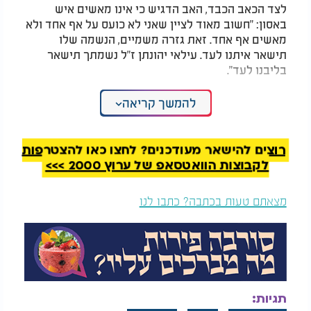
לצד הכאב הכבד, האב הדגיש כי אינו מאשים איש
באסון: "חשוב מאוד לציין שאני לא כועס על אף אחד ולא
מאשים אף אחד. זאת גזרה משמיים, הנשמה שלו
תישאר איתנו לעד. עילאי יהונתן ז"ל נשמתך תישאר
בליבנו לעד".
כזכור, אתמול בשעה 18:33 התקבל דיווח במוקד 101
להמשך קריאה
של מד"א במרחב שרון על ילד בן 3, הולך רגל, שנפגע
מרכב ברחוב שלום שבזי באור עקיבא.
רוצים להישאר מעודכנים? לחצו כאן להצטרפות
חובשים ופראמדיקים של מד"א הגיעו למקום והחלו
לקבוצות הוואטסאפ של ערוץ 2000 >>>
לבצע בו פעולות החייאה, לאחר שנמצא מחוסר הכרה,
ללא דופק וללא נשימה, כשהוא סובל מחבלה רב
מצאתם טעות בכתבה? כתבו לנו
מערכתית קשה.
בהמשך הוא פונה לבית החולים הלל יפה בחדרה, שם
נאלצו הרופאים לקבוע את מותו.
חובשי מד"א יוסף פרידמן ועידן אלמלח סיפרו: "הילד
שכב לצד הדרך כשהוא מחוסר הכרה, ללא דופק וללא
תגיות:
נשימה עם חבלות קשות בגופו, לאחר שנפגע מרכב.