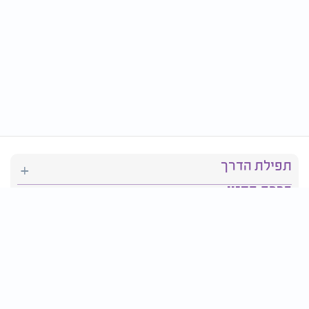
תפילת הדרך
ברכת המזון
יהדות
סידור תפילה
בריאות
חגים ומועדים