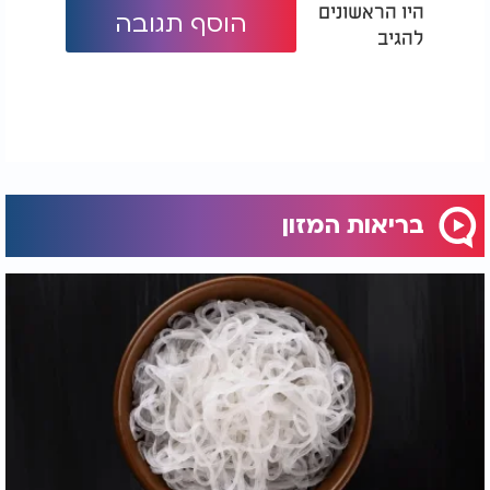
היו הראשונים
מהם עשירים בסוכרים מוספים, פחמימות מזוקקות,
הוסף תגובה
להגיב
נתרן ושומנים לא בריאים, ובמקביל דלים בסיבים
תזונתיים וברכיבים מזינים. כאשר הם הופכים לבסיס
התזונה שלנו, הם תורמים לעלייה ברמות הכולסטרול,
ללחץ דם גבוה, לעמידות לאינסולין ולדלקת".
המומחים ממליצים להגביל גם שתיית משקאות קלים
וממותקים. ד"ר קנול ממליץ להעדיף מים מוגזים למי
שמחפש משקה תוסס, במקום משקאות עתירי סוכר.
בריאות המזון
ד"ר רחימי הסביר כי "סוכר נוזלי עוקף את מנגנוני
השובע הטבעיים, כך שילדים צורכים כמויות גדולות של
קלוריות מבלי להרגיש שבעים. פחית אחת של משקה
קל יכולה לעבור בקלות את כמות הסוכר היומית
המומלצת לילד. עודף הסוכר הזה מאלץ את הכבד
להפוך אותו לשומן, מעלה את רמות הטריגליצרידים,
שהם שומנים בדם, ומגדיל את הסיכון לעמידות
לאינסולין ולמחלות לב בגיל צעיר".
בנוסף, מציינים הקרדיולוגים כי גם מיצי פירות, דגני
בוקר ויוגורטים המשווקים לילדים עלולים להכיל כמויות