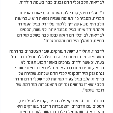
לבריאות הלב וכלי הדם נבנים כבר בשנות הילדות.
ד"ר עלי רחימי, קרדיולוג מארגון הבריאות בארצות
הברית, מסביר כי "תפיסה שגויה נפוצה היא שבריאות
הלב היא נושא שצריך ללמוד עליו רק בגיל העמידה
ולהתמודד איתו בגיל מבוגר יותר. למעשה, הבסיס
לבריאות לב וכלי דם חזקה נבנה כבר בשלב מוקדם
בחיים, במהלך הילדות וההתבגרות".
לדבריו, תהליך טרשת העורקים, שבו מצטברים בהדרגה
משקעי שומן בדפנות כלי הדם, עלול להתחיל כבר בגיל
צעיר. "כאשר ילדים צורכים באופן קבוע תזונה לא
בריאה, חווים מתח גבוה או מנהלים אורח חיים יושבני,
נגרם נזק מיקרוסקופי לכלי הדם שלהם. שמירה על
בריאות הלב בגיל צעיר מסייעת לכך שכלי הדם וחדרי
הלב יישארו גמישים ונקיים מהצטברות מוקדמת של
רובד שומני".
גם ד"ר רוברט ואנדקאפלה ג'וניור, קרדיולוג ילדים,
מסכים עם הדברים. "הצטברות הרובד בעורקים היא
תהליך איטי שמתחיל בילדות ונמשך לאורך החיים,