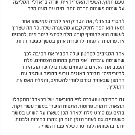
טעם חמוץ, השפית האמריקאית, שרה בראדלי, ממליצה
על שיטה פשוטה הרבה יותר: מים עם מעט מלח.
לדברי בראדלי, את הטריק היא למדה ממישהו אחר
ומאז הוא הפך לחלק קבוע מהשגרה שלה. כל מה שצריך
לעשות הוא להוסיף קורט מלח לכחצי ליטר מים, להכניס
את פרוסות התפוח ולהשרות אותן במשך כעשר דקות.
אחד המגיבים לסרטון שלה הסביר את הסיבה לכך
שהשיטה עובדת: "אני מדען בתחום הצמחים. מלח
מעכב את האנזים בתפוחים שגורם להשחמה. הידד
לביוכימיה". מדובר באנזים טבעי בתפוח שמגיב עם
החמצן שבאוויר וגורם לפרי להשחים, והמלח מאט את
התהליך.
גם בבדיקה שנערכה לפי ההוראות של בראדלי התקבלו
תוצאות דומות. פרוסות התפוח הושרו במשך עשר דקות
במים עם קורט מלח ולאחר מכן נשארו על השיש במשך
כשעתיים. גם לאחר הזמן הזה הן נותרו בהירות ולבנות
יותר בהשוואה לפרוסות שלא עברו השריה.