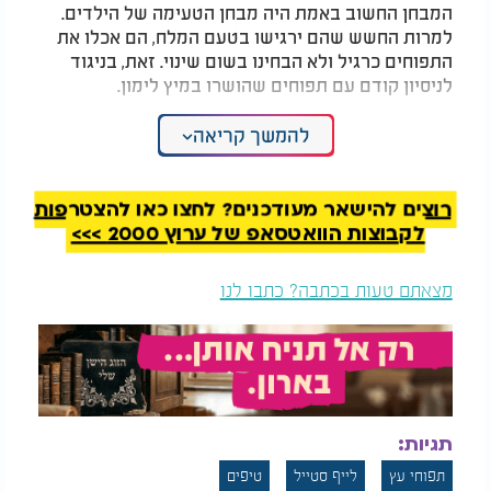
המבחן החשוב באמת היה מבחן הטעימה של הילדים.
למרות החשש שהם ירגישו בטעם המלח, הם אכלו את
התפוחים כרגיל ולא הבחינו בשום שינוי. זאת, בניגוד
לניסיון קודם עם תפוחים שהושרו במיץ לימון.
המלצות נוספות
להמשך קריאה
רוצים להישאר מעודכנים? לחצו כאן להצטרפות
לקבוצות הוואטסאפ של ערוץ 2000 >>>
מצאתם טעות בכתבה? כתבו לנו
גם אחרי ניקיון יסודי: 6
הטרנד הבריאותי
המקומות בחדר הרחצה
שתופס תאוצה - ויכול
שכמעט כולם מפספסים
לשנות לכם את היום
מי שמתכנן להכין כמות גדולה יותר של תפוחים יכול
פשוט להגדיל את כמות המים והמלח. ההמלצה היא
תגיות:
להשתמש בכשתי כוסות מים וקורט מלח לכל תפוח, כך
שכל הפרוסות יהיו מכוסות במים.
תפוחי עץ
לייף סטייל
טיפים