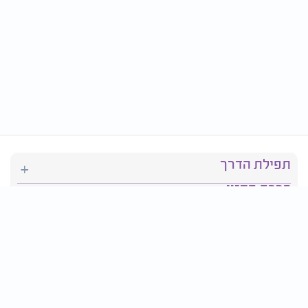
תפילת הדרך
ברכת המזון
יהדות
סידור תפילה
בריאות
חגים ומועדים