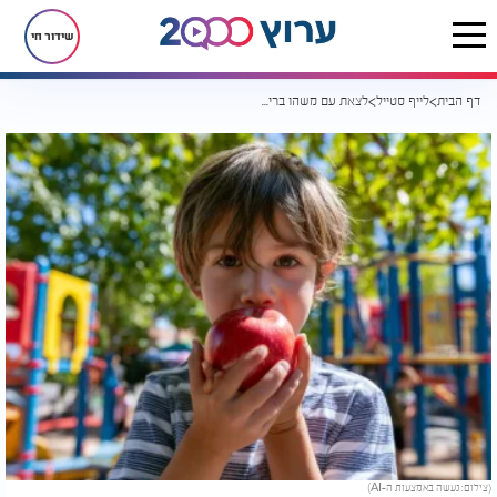
שידור חי
דף הבית
לייף סטייל
לצאת עם משהו בריא מהבית? התפוחים משחימים? זה הטריק שכדאי להכיר
(צילום: נעשה באמצעות ה-AI)