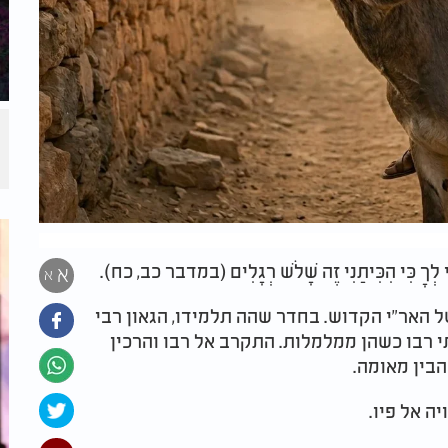
ִי לְךָ כִּי הִכִּיתַנִי זֶה שָׁלֹשׁ רְגָלִים (במדבר כב, כח).
א
א
 האר"י הקדוש. בחדר שהה תלמידו, הגאון רבי
 רבו כשהן ממלמלות. התקרב אל רבו והרכין
הבין מאומה.
ה אל פיו.