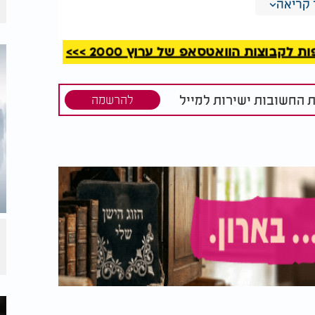
קריאה
קבוצות הוואטסאפ של ערוץ 2000 >>>
ת החשובות ישירות למייל
להרשמה
ש הגיע
הרב יהונתן ענבה: העולם
ה רבנו?
השומם לאחר המבול |
לי שמפתיע
כוחה של תפילה
ה צריך חרב, ואילו אומה שלמה גדולה וחזקה
 שאינה עתידה לחיות בעולם הבא, ומכל מקום
הם יצחק ויעקב, שבזכותם נברא העולם, והם חיים
לעוקרם מן העולם?!