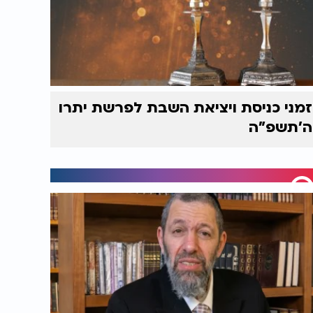
זמני כניסת ויציאת השבת לפרשת יתרו
ה'תשפ"ה