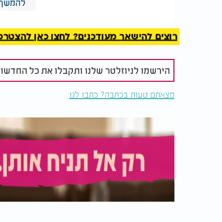
המלצות נוספות
להמשך 
רוצים להישאר מעודכנים? לחצו כאן להצטרפות ל
הירשמו לניוזלטר שלנו ותקבלו את כל החדשו
עשר קבלות להוספת
איך אדם קדו
מצאתם טעות בכתבה? כתבו לנו
זכויות: מה עושה יהודי
להילחם במש
בזמן מלחמה?
ההסבר הקב
בפרשה
וכך לעגה לו האתון: כדי להרוג בהמה עלובה את
אתה הולך להשמיד בכוח פיך?!
ועוד אמרה לו האתון: שוטה שבעולם, אני בהמה
אין בכוחך להרוג אותי. ואילו אומה זו, בני אבר
וקיימים לעולם הבא, כלום עולה בדעתך שתוכל 