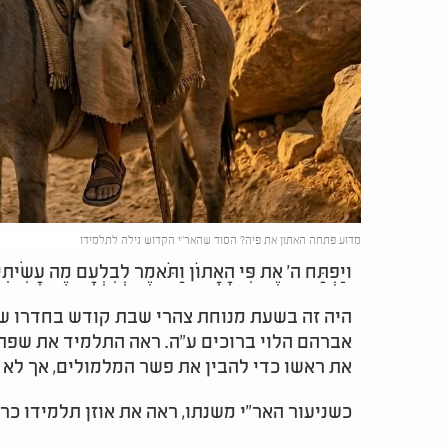
מדוע פתחה האתון את פיה? הסוד שהאר"י הקדוש גילה לתלמידו
ויַּפְתַּח ה' אֶת פִּי הָאָתוֹן וַתֹּאמֶר לְבִלְעָם מֶה עָשִׂית
היה זה בשעת מנוחת צהרי שבת קודש בחדרו של
אברהם הלוי ברוכים ע"ה. ראה התלמיד את שפתי
את ראשו כדי להבין את פשר המלמולים, אך לא 
כשניעור האר"י משנתו, ראה את אוזן תלמידו כרוי