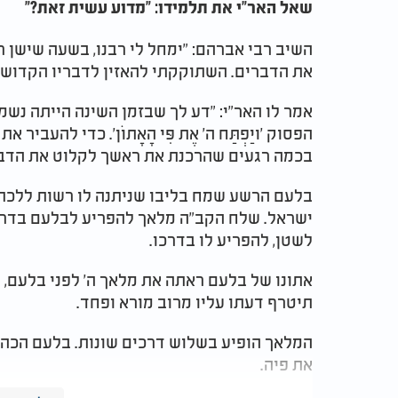
שאל האר"י את תלמידו: "מדוע עשית זאת?"
השיב רבי אברהם: "ימחל לי רבנו, בשעה שישן
את הדברים. השתוקקתי להאזין לדבריו הקדושים
אמר לו האר"י: "דע לך שבזמן השינה הייתה נשמ
הפסוק 'ויַּפְתַּח ה' אֶת פִּי הָאָתוֹן'. כדי להע
בכמה רגעים שהרכנת את ראשך לקלוט את הדבר
בלעם הרשע שמח בליבו שניתנה לו רשות ללכת 
ישראל. שלח הקב"ה מלאך להפריע לבלעם בדרכו
לשטן, להפריע לו בדרכו.
אתונו של בלעם ראתה את מלאך ה' לפני בלעם, מ
תיטרף דעתו עליו מרוב מורא ופחד.
המלאך הופיע בשלוש דרכים שונות. בלעם הכה 
את פיה.