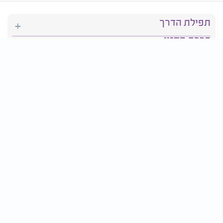
תפילת הדרך
ברכת המזון
יהדות
סידור תפילה
בריאות
חגים ומועדים
פרטים ליצירת קשר:
טלפון : 2610*