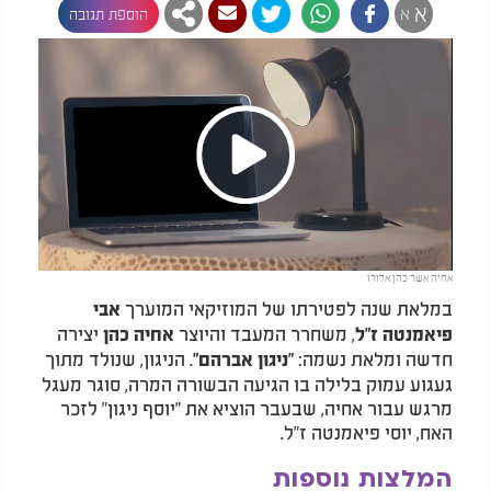
א
א
הוספת תגובה
Play
אחיה אשר כהן אלורו
Video
במלאת שנה לפטירתו של המוזיקאי המוערך
אבי
, משחרר המעבד והיוצר
יצירה
פיאמנטה ז"ל
אחיה כהן
חדשה ומלאת נשמה:
. הניגון, שנולד מתוך
"ניגון אברהם"
געגוע עמוק בלילה בו הגיעה הבשורה המרה, סוגר מעגל
מרגש עבור אחיה, שבעבר הוציא את "יוסף ניגון" לזכר
האח, יוסי פיאמנטה ז"ל.
המלצות נוספות