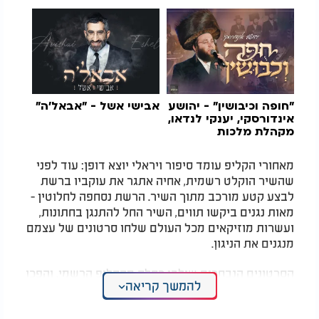
"חופה וכיבושין" - יהושע
אבישי אשל - "אבאל'ה"
אינדורסקי, יענקי לנדאו,
מקהלת מלכות
מאחורי הקליפ עומד סיפור ויראלי יוצא דופן: עוד לפני
שהשיר הוקלט רשמית, אחיה אתגר את עוקביו ברשת
לבצע קטע מורכב מתוך השיר. הרשת נסחפה לחלוטין -
מאות נגנים ביקשו תווים, השיר החל להתנגן בחתונות,
ועשרות מוזיקאים מכל העולם שלחו סרטונים של עצמם
מנגנים את הניגון.
הסרטונים הנבחרים שולבו כחלק מהקליפ הרשמי, והפכו
להמשך קריאה
את היצירה למפגן הוקרה ענק ומרגש למורשת
המוזיקלית של אבי ז"ל.