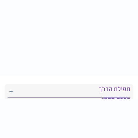
תפילת הדרך
ברכת המזון
יהדות
סידור תפילה
בריאות