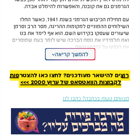
הגרמנים גם את קובנה, והאפשרות להימלט אבדה.
עם תחילת הכיבוש הגרמני בשנת 1941, כאשר החלו
השילוחים ההמוניים למקומות ההריגה, מסר הרב וסרמן
שיעורים שעסקו בקידוש השם. הוא אף לימד את בנו
ואת תלמידיו את נוסח הברכה שיש לומר בעת שמוסרים
את הנפש על קידוש השם.
להמשך קריאה
המלצות נוספות
רוצים להישאר מעודכנים? לחצו כאן להצטרפות
לקבוצות הוואטסאפ של ערוץ 2000 >>>
מצאתם טעות בכתבה? כתבו לנו
וְהָלַךְ לְפָנֶיךָ צִדְקֶךָ: מרן
אביו של הרבי
הרב עובדיה בפגישה
מלובביץ': כ' אב - יום
מרגשת על פועלו של
פטירת רבי לוי יצחק
יו"ר אפרת, רבי אליהו
שניאורסון
יוסף שוסהיים זצ"ל
כאשר תלמידיו נשלחו אל גיא ההריגה, עמדה בפניו