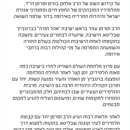
על קידוש השם של הרב אלחנן בונים וסרמן הי"ד,
מתלמידיו המובהקים של החפץ חיים וממנהיגי אגודת
ישראל והיהדות החרדית באירופה בדור שלפני השואה.
הרב וסרמן עמד בראש ישיבת "אהל תורה" בברנוביץ'
שבליטא. הישיבה, שיועדה לבחורים צעירים, נחשבה
בתקופתו לאחת הישיבות הבולטות בעולם התורה
והשפעתה התפרסה על פני קהילות רבות ברחבי
אירופה.
עם פרוץ מלחמת העולם השנייה למדו בישיבה כמה
מאות תלמידים. זמן קצר לאחר תחילת המלחמה
הופצצה ברנוביץ' מן האוויר והעיר נפגעה קשות. יחד עם
חורבן הקהילה היהודית חרבה גם הישיבה. מרבית
התלמידים הצעירים שבו לבתיהם, חלק מהמבוגרים
התפזרו למקומות שונים, ומיעוטם הצליח להגיע למקום
מבטחים.
לאחר תלאות רבות הגיע הרב וסרמן יחד עם קבוצת
תלמידים לעיר קובנה שבליטא, בתקווה למצוא דרך
להימלט לארץ חופשית. אולם זמן קצר לאחר מכן כבשו