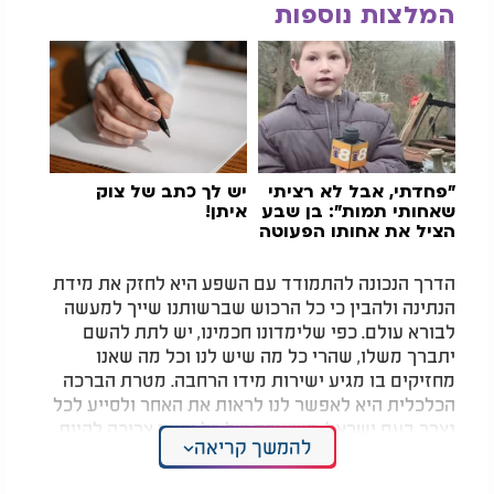
המלצות נוספות
"פחדתי, אבל לא רציתי
יש לך כתב של צוק
שאחותי תמות": בן שבע
איתן!
הציל את אחותו הפעוטה
מהבית הבוער
הדרך הנכונה להתמודד עם השפע היא לחזק את מידת
הנתינה ולהבין כי כל הרכוש שברשותנו שייך למעשה
לבורא עולם. כפי שלימדונו חכמינו, יש לתת להשם
יתברך משלו, שהרי כל מה שיש לנו וכל מה שאנו
מחזיקים בו מגיע ישירות מידו הרחבה. מטרת הברכה
הכלכלית היא לאפשר לנו לראות את האחר ולסייע לכל
נצרך בעם ישראל. השאיפה של כל יהודי צריכה להיות
להמשך קריאה
להפוך למשביר ומפרנס עבור סובביו, הן בהיבט הרוחני
והן בהיבט הגשמי, ומתוך כך לזכות בברכה שלמה