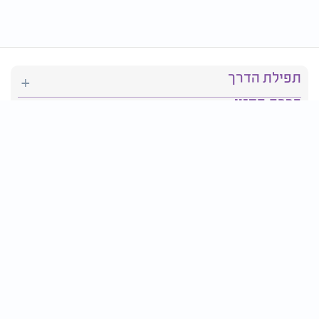
תפילת הדרך
ברכת המזון
יהדות
סידור תפילה
בריאות
חגים ומועדים