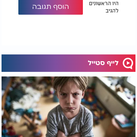
היו הראשונים
לדברי המומחית, גם אבקה וגם חומר ניקוי נוזלי יכולים
הוסף תגובה
לספק תוצאות מצוינות.
להגיב
"לעיתים קרובות אבקה או נוזל הם הבחירה הידידותית
ביותר לסביבה, והם גם עשויים להיות חסכוניים יותר",
היא אומרת.
עם זאת, היא ממליצה לשלב חומר הברקה ותוסף
המבוסס על חומצת לימון כדי לשפר את תוצאות הניקוי.
לייף סטייל
באשר לאבקות, יש נקודה נוספת שחשוב להכיר. שימוש
במים שאינם חמים מספיק או בתוכנית קצרה במיוחד
עלול לגרום לכך שהאבקה לא תתמוסס לחלוטין.
"אם האבקה אינה נמסה כראוי, היא עלולה לגרום
להצטברות שאריות, לסתימות ולפגיעה באיכות הניקוי",
היא מזהירה.
הטעות שרבים עושים בלי לשים לב
גם אם משתמשים בחומר הניקוי הטוב ביותר, מדיח
שאינו נקי עלול לפגוע בתוצאות.