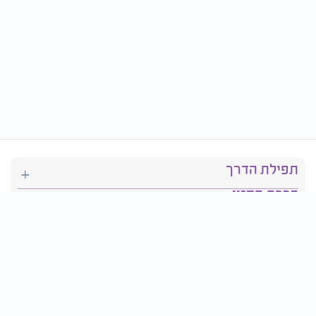
תפילת הדרך
ברכת המזון
יהדות
סידור תפילה
בריאות
חגים ומועדים