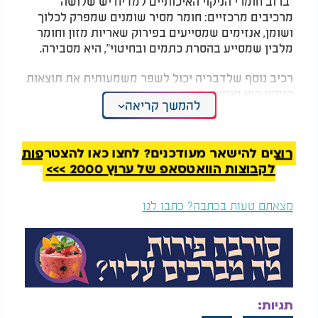
"ברוב חומרי הניקוי האיכותיים למדיח יש שלושה
מרכיבים מרכזיים: חומר מסיר שומנים שמפרק לכלוך
ושומן, אנזימים שמסייעים בפירוק שאריות מזון וחומר
מלבין שמסייע בהסרת כתמים ובחיטוי", היא מסבירה.
רכיב נוסף שלדבריה יכול לשפר משמעותית את תוצאות
הניקוי הוא חומצת לימון.
להמשך קריאה
"חומצת לימון היא חומר ניקוי טבעי שמקורו בלימונים,
והיא הוכחה כיעילה במיוחד בהתמודדות עם מים
רוצים להישאר מעודכנים? לחצו כאן להצטרפות
קשים", היא אומרת.
לקבוצות הוואטסאפ של ערוץ 2000 >>>
לדבריה, "חומצת הלימון היא זו שמסייעת להסיר את
העכירות מכלי הזכוכית, להעלים כתמי מים עיקשים
מצאתם טעות בכתבה? כתבו לנו
ולהשאיר את הכלים מבריקים ונקיים".
למה טבליות הפכו לכל כך פופולריות?
מלבד הנוחות, טבליות רבות משלבות בתוכן כמה סוגי
רכיבים במוצר אחד. כך המשתמש מקבל פתרון מוכן
לשימוש ללא צורך בהוספת חומרים נוספים.
תגיות: