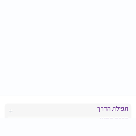
תפילת הדרך
ברכת המזון
יהדות