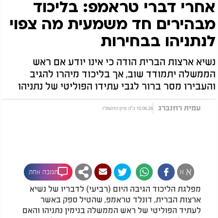
אחרי דברי טראמפ: בליכוד
מבהירים חד משמעית מה צפוי
לנתניהו בבחירות
נשיא ארצות הברית הודה כי אינו יודע אם ראש
הממשלה יתמודד שוב, אך בליכוד מיהרו להגיב
והעבירו מסר ברור לגבי עתידו הפוליטי של נתניהו
עמית רוזנברג
10.06.26 כ"ה סיון התשפ"ו
א
א
תגובה אחת
מפלגת הליכוד הגיבה היום (רביעי) לדבריו של נשיא
ארצות הברית, דונלד טראמפ, שהטיל ספק באשר
לעתיד הפוליטי של ראש הממשלה בנימין נתניהו והאם