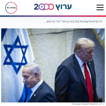
שידור חי
דף הבית
חדשות
חדשות בארץ
אחרי דברי טראמפ: בליכוד מבהירים חד משמעית מה צפוי לנתניהו בבחירות
(צילום: Yonatan Sindel/Flash90)