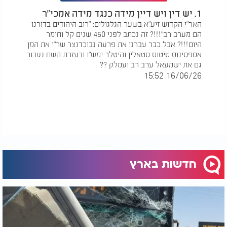
1. יש דין ויש דיין מידה כנגד מידה אמכי"ר
האר"י הקדוש זיע"א בשער הגלגולים: "רוב היהודים בדורנו
הם מערב רב"!!!? זה נכתב לפני 450 שנים קל וחומר
היום!!!? אבל כבר עברנו את פרעה נבוכדנצר שר"י את המן
אספסינוס טיטוס סטאלין והיטלר ימש"ו ובעזרת השם נעבור
גם את ישמעאל ערב רב ועמלק ??
16/06/26 15:52
חדשות בארץ