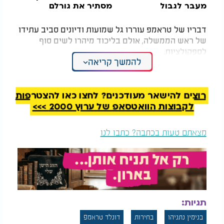
מעבר לגבול
מסתיר את גורלם
דבריו של טראמפ עוררו גל שמועות ודיונים סביב עתידו
של ראש הממשלה, אולם בליכוד מיהרו לשים סוף
לספקולציות.
להמשך קריאה
בהודעה רשמית וקצרה שפרסמה המפלגה נכתב: "ראש
הממשלה נתניהו יתמודד בבחירות הקרובות - ובעזרת
השם ינצח".
רוצים להישאר מעודכנים? לחצו כאן להצטרפות
לקבוצות הוואטסאפ של ערוץ 2000 >>>
התגובה המהירה של מפלגת השלטון הגיעה זמן קצר
לאחר הריאיון, והעבירה מסר ברור בנוגע לכוונתו של
מצאתם טעות בכתבה? כתבו לנו
נתניהו להמשיך ולהוביל את הליכוד גם במערכת
הבחירות הבאה.
תגיות:
בנימין נתניהו
בחירות
דונלד טראמפ