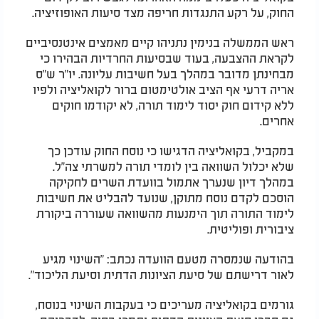
החוק, על רקע התנגדות חריפה מצד סיעות האופוזיציה.
ראש הממשלה בנימין נתניהו קיים מאמצים אינטנסיביים
לקראת ההצבעה, בעוד שבסיעות החרדיות הבהירו כי
מבחינתן מדובר במהלך בעל חשיבות עליונה. יו"ר ש"ס
אריה דרעי אף הציב אולטימטום ברור לקואליציה ולפיו
ללא קידום חוק יסוד לימוד תורה, לא יקודמו חוקים
אחרים.
במקביל, בקואליציה הדגישו כי נוסח החוק עודכן כך
שלא יכלול השוואה בין לומדי תורה למשרתי צה"ל.
במהלך דיון שנערך אתמול בוועדת השרים לחקיקה
הוסכם לקדם נוסח מתוקן, שנועד להבליט את חשיבות
לימוד התורה תוך הימנעות מהשוואה שעוררה ביקורת
ציבורית ופוליטית.
בהודעה שנמסרה מטעם הוועדה נכתב: "השינוי מגיע
לאור דרישתם של סיעת הציונות הדתית וסיעת הליכוד".
גורמים בקואליציה מעריכים כי בעקבות השינוי בנוסח,