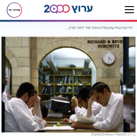
שידור חי
דף הבית
חדשות
מדיני
חוק יסוד לימוד תורה עולה להצבעה: נתניהו פועל לגייס רוב
(צילום: Daniel Dreifuss/Flash90)