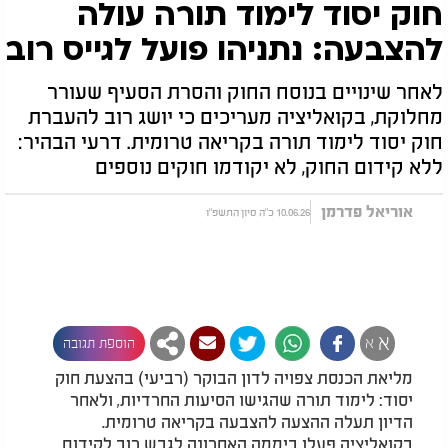
חוק יסוד לימוד תורה עולה
להצבעה: נתניהו פועל לגייס רוב
לאחר שינויים בנוסח החוק והסרת הסעיף שעורר
מחלוקת, בקואליציה מעריכים כי יושג רוב להעברת
חוק יסוד לימוד תורה בקריאה טרומית. דרעי הבהיר:
ללא קידום החוק, לא יקודמו חוקים נוספים
אוריאל פדרמן
10.06.26 כ"ה סיון התשפ"ו
א
א
הוספת תגובה
מליאת הכנסת צפויה לדון הבוקר (רביעי) בהצעת חוק
יסוד: לימוד תורה שהגישו הסיעות החרדיות, ולאחר
הדיון תעלה ההצעה להצבעה בקריאה טרומית.
בקואליציה פעלו ביממה האחרונה לגבש רוב לקידום