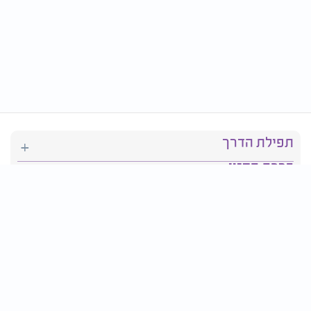
תפילת הדרך
ברכת המזון
יהדות
סידור תפילה
בריאות
חגים ומועדים