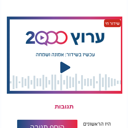
ולהחליף אותן במידת הצורך. כאשר הופכים את הכביסה
השוטפת להרגל קבוע, היא מפסיקה להרגיש כמו
משימה גדולה.
שידור חי
מעבר לסדר ולניקיון, מומלץ גם להקדיש רגע למחשבה
על התחושה שרוצים ליצור בבית במהלך החודש.
במקום להציב רשימת משימות ארוכה, אפשר לבחור
כוונה אחת בלבד, כמו רוגע, מוכנות לאירוח או תחושת
עכשיו בשידור: אמונה ושמחה
סדר.
את הכוונה ניתן לרשום במקום בולט לעין, והיא תשמש
כתזכורת גם בימים עמוסים יותר. הרעיון הוא ליצור כיוון
ברור ויציב, גם כאשר המוטיבציה משתנה.
המסר המרכזי פשוט: לא חייבים לחכות לתאריך מיוחד
או לשיפוץ גדול כדי להרגיש שינוי. מספיק לבחור פעולה
אחת קטנה ולהתחיל כבר היום. עם הזמן, הצעדים
תגובות
הקטנים מצטברים והופכים את הבית לנעים, מסודר
ומזמין הרבה יותר.
היו הראשונים
הוסף תגובה