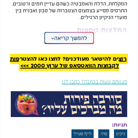
המקלחת, הדלת והאמבטיה כשהם עדיין חמים ורטובים.
התרסיס מסייע בצמצום הצטברות של סבון ואבנית בין
מועדי הניקיון הרגילים.
המלצות נוספות
להמשך קריאה
רוצים להישאר מעודכנים? לחצו כאן להצטרפות
לקבוצות הוואטסאפ של ערוץ 2000 >>>
13 שילובי מזון מבריקים
מחקר חדש חושף:
מצאתם טעות בכתבה? כתבו לנו
- שיכולים לשנות את כל
העבודה מהמשרד
מה שחשבתם על ירידה
עלולה לכבות שריר
במשקל
מרכזי בגוף
הצעד השלישי הוא רענון של המגבות והמצעים. מומלץ
לכבס את כל מגבות הבית, שטיחי האמבטיה ולפחות סט
אחד של מצעים. מדובר בפעולה פשוטה יחסית שיוצרת
תגיות:
תחושת רעננות מיידית בכל הבית.
ניקיון
סדר
לייף סטייל
זו גם הזדמנות טובה לבדוק אילו מגבות כבר התבלו