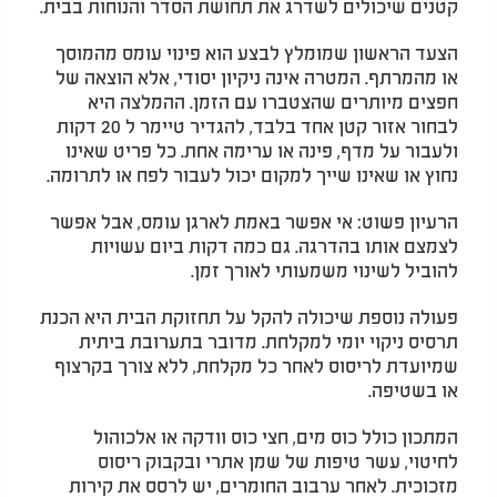
קטנים שיכולים לשדרג את תחושת הסדר והנוחות בבית.
הצעד הראשון שמומלץ לבצע הוא פינוי עומס מהמוסך
או מהמרתף. המטרה אינה ניקיון יסודי, אלא הוצאה של
חפצים מיותרים שהצטברו עם הזמן. ההמלצה היא
לבחור אזור קטן אחד בלבד, להגדיר טיימר ל 20 דקות
ולעבור על מדף, פינה או ערימה אחת. כל פריט שאינו
נחוץ או שאינו שייך למקום יכול לעבור לפח או לתרומה.
הרעיון פשוט: אי אפשר באמת לארגן עומס, אבל אפשר
לצמצם אותו בהדרגה. גם כמה דקות ביום עשויות
להוביל לשינוי משמעותי לאורך זמן.
פעולה נוספת שיכולה להקל על תחזוקת הבית היא הכנת
תרסיס ניקוי יומי למקלחת. מדובר בתערובת ביתית
שמיועדת לריסוס לאחר כל מקלחת, ללא צורך בקרצוף
או בשטיפה.
המתכון כולל כוס מים, חצי כוס וודקה או אלכוהול
לחיטוי, עשר טיפות של שמן אתרי ובקבוק ריסוס
מזכוכית. לאחר ערבוב החומרים, יש לרסס את קירות