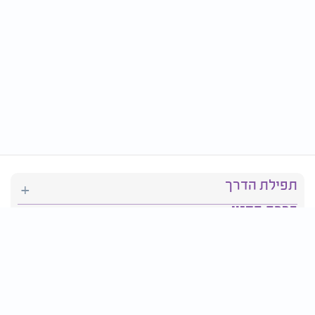
תפילת הדרך
ברכת המזון
יהדות
סידור תפילה
בריאות
חגים ומועדים