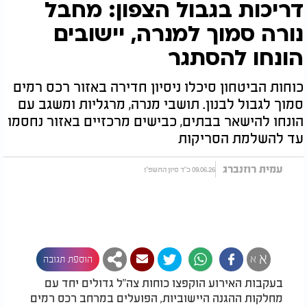
דריכות בגבול הצפון: מחבל
נורה סמוך למנרה, יישובים
הונחו להסתגר
כוחות הביטחון סיכלו ניסיון חדירה באזור רכס רמים
סמוך לגבול לבנון. תושבי מנרה, מרגליות ומשגב עם
הונחו להישאר בבתים, כבישים מרכזיים באזור נחסמו
עד להשלמת הסריקות
עמית רוזנברג
09.06.26 כ"ד סיון התשפ"ו
א
א
הוספת תגובה
בעקבות האירוע הוקפצו כוחות צה"ל גדולים יחד עם
מחלקות ההגנה היישוביות, הפועלים במרחב רכס רמים