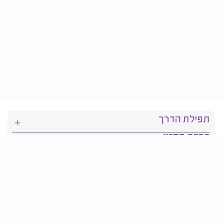
תפילת הדרך
ברכת המזון
יהדות
סידור תפילה
בריאות
חגים ומועדים