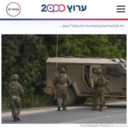
שידור חי
דף הבית
חדשות
ביטחוני
דריכות בגבול הצפון: מחבל נורה סמוך למנרה, יישובים הונחו להסתגר
ארכיון, (צילום: Ayal Margolin/Flash90)