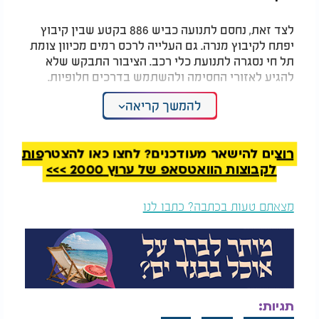
לצד זאת, נחסם לתנועה כביש 886 בקטע שבין קיבוץ
יפתח לקיבוץ מנרה. גם העלייה לרכס רמים מכיוון צומת
תל חי נסגרה לתנועת כלי רכב. הציבור התבקש שלא
להגיע לאזורי החסימה ולהשתמש בדרכים חלופיות.
להמשך קריאה
במועצה האזורית גליל עליון הדגישו כי בשלב זה שאר
היישובים בתחומי המועצה ממשיכים בשגרה מלאה,
ללא הנחיות מיוחדות או מגבלות נוספות.
רוצים להישאר מעודכנים? לחצו כאן להצטרפות
מהמועצה האזורית גליל עליון נמסר כי "מחלקת הביטחון
לקבוצות הוואטסאפ של ערוץ 2000 >>>
נמצאת בקשר רציף ומתמיד עם מפקדי צה"ל בגזרה,
והנחיות נוספות יועברו לציבור בהתאם להתפתחות
מצאתם טעות בכתבה? כתבו לנו
המצב המבצעי בשטח".
תגיות: