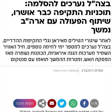
בצה"ל נערכים להסלמה:
תוכניות התקיפה כבר אושרו,
שיתוף הפעולה עם ארה"ב
נמשך
לאחר שיגורי הטילים מאיראן וגלי התקיפות ההדדיים,
בצה"ל נערכים למספר ימי לחימה נוספים. חיל האוויר
השמיד מערכות הגנה איראניות, הכוננות נשמרה מאז
הפסקת האש, ומטרות ההמשך תואמו עם סנטקום
עמית רוזנברג
08.06.26 כ"ג סיון התשפ"ו
א
א
הוספת תגובה
על רקע חידוש הלחימה בין ישראל לאיראן, בצה"ל