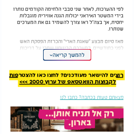
לפי ההערכות, לאחר שני סבבי הלחימה הקודמים נותרו
בידי המשטר האיראני יכולות הגנה אווירית מוגבלות
יחסית, אך בצה"ל ראו צורך להשמיד גם את המערכים
שנותרו.
מאז סיום מבצע "שאגת הארי" והכרזת הפסקת האש
לפני כחודשיים, במערכת הביטחון שמרו על דריכות
גבוהה ונערכו לכל תרחיש אפשרי. בצה"ל הדגישו כי
להמשך קריאה
הכוננות המבצעית נותרה מלאה לאורך כל התקופה.
המלצות נוספות
רוצים להישאר מעודכנים? לחצו כאן להצטרפות
לקבוצות הוואטסאפ של ערוץ 2000 >>>
מצאתם טעות בכתבה? כתבו לנו
"אני רואה אותם": רגע
מצב מיוחד הוכרז: אין
חיסול בג'נין
לימודים בכל הארץ -
הרוב מושבת