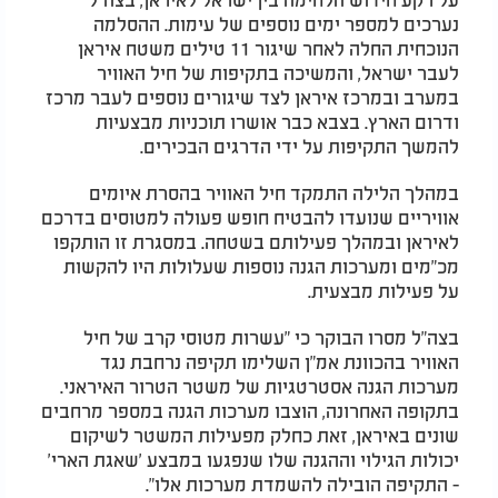
נערכים למספר ימים נוספים של עימות. ההסלמה
הנוכחית החלה לאחר שיגור 11 טילים משטח איראן
לעבר ישראל, והמשיכה בתקיפות של חיל האוויר
במערב ובמרכז איראן לצד שיגורים נוספים לעבר מרכז
ודרום הארץ. בצבא כבר אושרו תוכניות מבצעיות
להמשך התקיפות על ידי הדרגים הבכירים.
במהלך הלילה התמקד חיל האוויר בהסרת איומים
אוויריים שנועדו להבטיח חופש פעולה למטוסים בדרכם
לאיראן ובמהלך פעילותם בשטחה. במסגרת זו הותקפו
מכ"מים ומערכות הגנה נוספות שעלולות היו להקשות
על פעילות מבצעית.
בצה"ל מסרו הבוקר כי "עשרות מטוסי קרב של חיל
האוויר בהכוונת אמ"ן השלימו תקיפה נרחבת נגד
מערכות הגנה אסטרטגיות של משטר הטרור האיראני.
בתקופה האחרונה, הוצבו מערכות הגנה במספר מרחבים
שונים באיראן, זאת כחלק מפעילות המשטר לשיקום
יכולות הגילוי וההגנה שלו שנפגעו במבצע 'שאגת הארי'
- התקיפה הובילה להשמדת מערכות אלו".