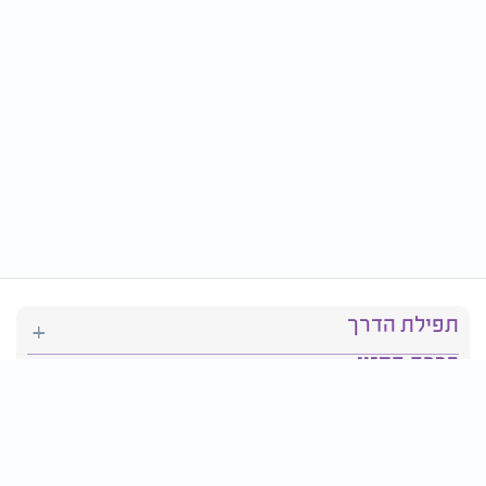
תפילת הדרך
ברכת המזון
יהדות
סידור תפילה
בריאות