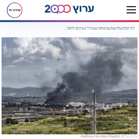
שידור חי
דף הבית
חדשות
ביטחוני
בצה"ל נערכים להסלמה: תוכניות התקיפה כבר אושרו, שיתוף הפעולה עם ארה"ב נמשך
ארכיון. (צילום: Anthony Hershko/Flash90)