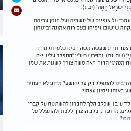
יִשְׂרָאֵל הֵמָּה" (יג, ג).
מוד על אופיים של יושביה ועל חוסן עריהם
ווה שישובו ויפיחו בעם רוח אמונה וביטחון
 צעד חריג שעשה משה רבינו כלפי תלמידו
ְהוֹשֻׁעַ" (שם, טז). ומפרש רש"י: "התפלל עליו: י-ה
ח מנהיגי הדור, ראה משה צורך לשנות את שמו
 רבינו להתפלל רק על יהושע? מדוע לא העתיר
ע באותו ניסיון עצמו?
ה לד ע"ב), שכלב הלך לחברון להשתטח על קברי
לים. מדוע רק כלב הוצרך ללכת ולהתפלל על
 זו?