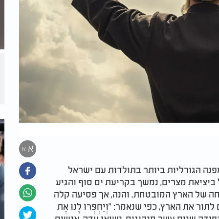
א
א
נה הגורליות ביותר בתולדות עם ישראל
 ביציאת מצרים, נמשך בקריעת ים סוף והגיע
תחה של הארץ המובטחת. והנה, אך פסיעה קלה
ת הארץ, כפי שנאמר: "וְיַחְפְּרוּ לָנוּ אֶת
קפידה שנים עשר מנהיגים, נשיאי עדה, אנשים