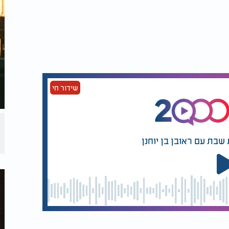
שידור חי
דגים ובשר
למה הנשמה ירדה לעולם
הזה? התשובה תשנה לך
את החיים
שבת עם ראובן בן יוחנן
ם על יהושע היה שונה לחלוטין מזה של כלב.
גדותו למרגלים בגלוי והעימותים התכופים
ייו במהלך הדרך. לעומת זאת,
סכנתו של כלב
ו היה שמא במשך זמן השתיקה הממושך
קרר לבבו הטהור ויושפע חלילה, ולו במעט,