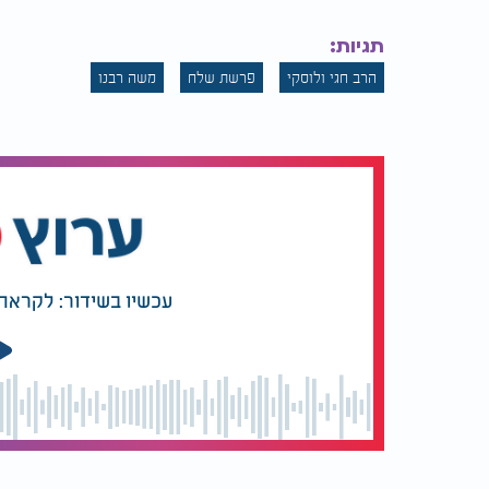
המלצות נוספות
תגיות:
הרב חגי ולוסקי
פרשת שלח
משה רבנו
"שליח ציבור או שליח של
למה אוכלים 
עצמך?" - הרב אריה לוין
בשבת?
מחדד גבול דק
עכשיו בשידור: לקראת 
מתוך כך ביאר ה'חפץ חיים', כי סוג הסכנה שאיי
התנ
סכנתו של יהושע היתה סכנה פיזית וגשמית.
יצרו חשש כבד שמא יתנכלו לו לרעה ויפגעו בח
. החשש הגדול לגבי
היתה סכנה רוחנית פנימית
וההתרועעות החברתית ההדוקה עם המרגלים, ית
מדעותיהם הכוזבות וההרסניות.