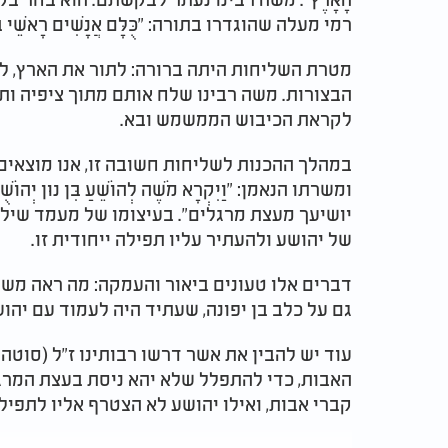
רמי מעלה שהוגדרו בתורה: "כֻּלָּם אֲנָשִׁים רָאשֵׁי בְנֵי 
מטרת השליחות היתה ברורה: לתור את הארץ, לע
הבצורות. משה רבינו שלח אותם מתוך ציפיה ותק
לקראת הכיבוש הממשמש ובא.
במהלך ההכנות לשליחות חשובה זו, אנו מוצאים
ומשרתו הנאמן: "וַיִּקְרָא מֹשֶׁה לְהוֹשֵׁעַ בִּן נוּן י
יושיעך מעצת מרגלים". בעיצומו של מעמד שילו
של יהושע ולהעתיר עליו תפילה ייחודית זו.
דברים אלו טעונים ביאור והעמקה: מה ראה משה
גם על כלב בן יפונה, שעתיד היה לעמוד עם יהוש
עוד יש להבין את אשר דרשו רבותינו ז"ל (סוט
האבות, כדי להתפלל שלא יהא ניסת בעצת המרג
קברי אבות, ואילו יהושע לא הצטרף אליו לתפילה