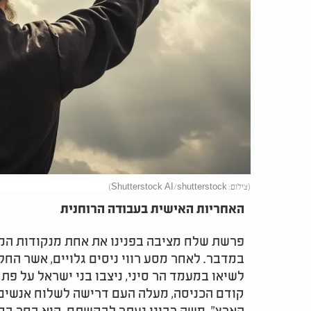
(צילום: Shutterstock AI/shutterstock)
האחריות האישית בעבודה הרוחנית
פרשת שלח מציבה בפנינו את אחת מנקודות המפ
במדבר. לאחר מסע רווי ניסים גלויים, אשר החל
לשיאו במעמד הר סיני, ניצבו בני ישראל על פ
קודם הכניסה, מעלה העם דרישה לשלוח אנשים לתור א
הָאָרֶץ". משה רבינו נעתר לבקשתם. הוא בחר ב