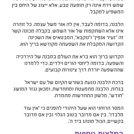
שמש וירח אינה רק תופעת טבע, אלא ייצוג של היחס בין
המשפיע למקבל.
הלבנה, בדומה לעבד, אין לה אור משל עצמה. כל זוהרה
אינו אלא השתקפות של אור השמש. בקבלה מכונה קשר
זה "זעיר אנפין" ו"נוקבא", המבטאים את השכינה
הקדושה המקבלת את השפעתה מקודשא בריך הוא.
הקדוש ברוך הוא ברא את העולם במבנה של היררכיה
והשפעה, בדומה ליחסי הורים וילדים, כדי ללמדנו
שההשפעה יורדת דרך צינורות קבועים.
ברכת הלבנה נוגעת בשורש הקיום של עם ישראל
בגלות. הלבנה מתמעטת ומתחדשת, ומכאן נגזר המושג
"חודש", מלשון התחדשות מתמדת.
המסר הרוחני הוא שעל היהודי להפנים כי "אין עוד
מלבדו". בין אם מדובר בטוב הגלוי ובין אם מדובר
בקשיים, הכול מונהג ביד ה'.
המלצות נוספות