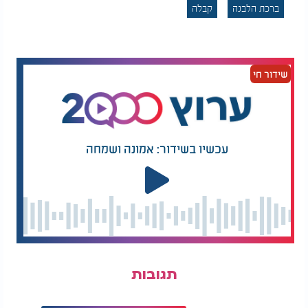
בכל יום על המצוות ולימוד התורה להיות בעיני האדם
ברכת הלבנה
קבלה
כחדשים ממש, ללא שמץ של שגרה ושחיקה. כל
המאורעות וההרפתקאות שעוברים על האדם בחייו אינם
אלא ביטוי של אותה התחדשות אלוקית יומיומית.
שידור חי
כשם שהלבנה נעלמת ומופיעה שוב בשיא תפארתה, כך
גם האדם נדרש להבין שהירידות הן חלק בלתי נפרד
מהתהליך לקראת האור הגדול.
בסופו של דבר, אנו מצפים לזמן שבו "אור הלבנה יהיה
עכשיו בשידור: אמונה ושמחה
כאור החמה", מצב של שלמות שבו הכלי המקבל יזהר
באותה עוצמה של המקור המשפיע.
היכולת להתבטל אל מול הצדיק מחד, ולהכיר
בהתחדשות המתמדת של הבורא מאידך, היא הדרך
שבה נזכה גם אנחנו להיקרא באמת עבדי ה' ולהאיר את
העולם באורו.
תגובות
יהי רצון שנזכה לכך במהרה בימינו".