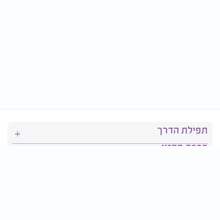
תפילת הדרך
ברכת המזון
יהדות
סידור תפילה
בריאות
חגים ומועדים