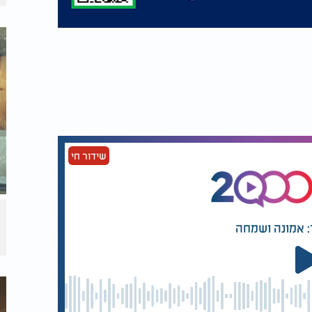
שידור חי
: אמונה ושמחה