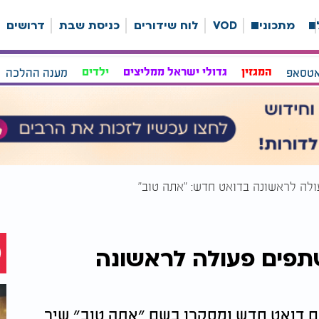
ה
מתכונים
VOD
לוח שידורים
כניסת שבת
דרושים
אטסאפ
המגזין
גדולי ישראל ממליצים
ילדים
מענה ההלכה
ולה לראשונה בדואט חדש: ״אתה טוב״
משתפים פעולה לראשונה
ים דואט חדש ומסקרן בשם ״אתה טוב״ שיר