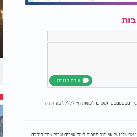
בות
יייםםםםםםם תמשיכו לעשות חיייללללל בעזרת ה,
וראי אריאלי ועל שי וינר מחכים לעוד שירים שכול אחד מימכם