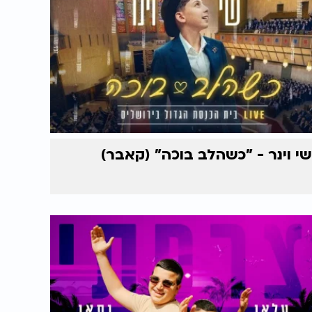
שי וינר - "כשהלב בוכה" (קאבר)