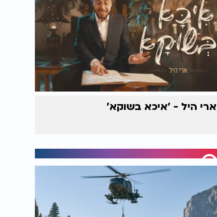
ארי היל - 'איכא בשוקא'