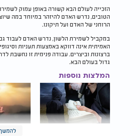
הזכייה לעולם הבא קשורה באופן עמוק לשמירת
הטובים, נדרש האדם להיזהר במיוחד במה שיוצ
הרוחני של האדם ועל תיקונו.
במקביל לשמירת הלשון, נדרש האדם לעבוד גם ע
האמיתית אינה דווקא באמצעות תעניות וסיגופי
ברצונות וביצרים. עבודה פנימית זו נחשבת לד
גדול בעולם הבא.
המלצות נוספות
להמשך 
מה עושים עם הפחד
רק לומר את 
מלהתחתן? "תאמר זאת 7
רחמים בשמיי