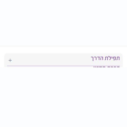
תפילת הדרך
ברכת המזון
יהדות
סידור תפילה
בריאות
חגים ומועדים