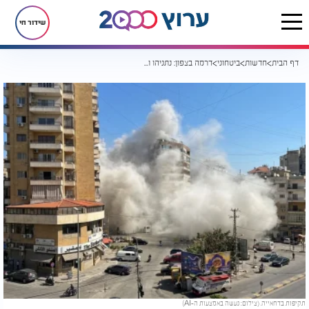
שידור חי
דף הבית
חדשות
ביטחוני
דרמה בצפון: נתניהו וכ"ץ הורו לצה"ל לתקוף בדאחייה
תקיפות בדחאייה. (צילום: נעשה באמצעות ה-AI)