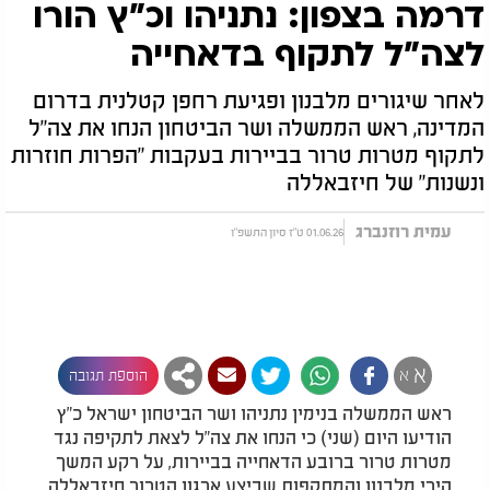
דרמה בצפון: נתניהו וכ"ץ הורו
לצה"ל לתקוף בדאחייה
לאחר שיגורים מלבנון ופגיעת רחפן קטלנית בדרום
המדינה, ראש הממשלה ושר הביטחון הנחו את צה"ל
לתקוף מטרות טרור בביירות בעקבות "הפרות חוזרות
ונשנות" של חיזבאללה
עמית רוזנברג
01.06.26 ט"ז סיון התשפ"ו
א
א
הוספת תגובה
ראש הממשלה בנימין נתניהו ושר הביטחון ישראל כ"ץ
הודיעו היום (שני) כי הנחו את צה"ל לצאת לתקיפה נגד
מטרות טרור ברובע הדאחייה בביירות, על רקע המשך
הירי מלבנון והמתקפות שביצע ארגון הטרור חיזבאללה