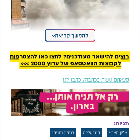
להמשך קריאה
רוצים להישאר מעודכנים? לחצו כאן להצטרפות
לקבוצות הוואטסאפ של ערוץ 2000 >>>
מצאתם טעות בכתבה? כתבו לנו
ההחלטה מגיעה לאחר יממה מתוחה במיוחד בצפון,
שבמהלכה נרשמו יותר מ-5 שיגורים שחצו משטח לבנון
תגיות:
לעבר יישובי הצפון. בדובר צה"ל עדכנו כי בעקבות
צפון הארץ
חיזבאללה
בנימין נתניהו
התרעות שהופעלו בשעה 08:15 בצפון הארץ, חיל האוויר