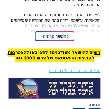
התכנסות פנימה.
לפי עורכי המדד, לצד התחזקות הזהות היהודית
והלאומית, נרשמת ירידה בתחושת האחריות שמייחסים
אזרחי ישראל למדינה כלפי הקהילות היהודיות
בתפוצות. את המגמה הם מגדירים כ"תהליך של
להמשך קריאה
"התכנסות זהותית"" שבו מתחזקת הזהות הלאומית
והקהילתית, אך גם מתחדדת התפיסה כי על המדינה
להעדיף את אזרחיה בעת חלוקת משאבים.
רוצים להישאר מעודכנים? לחצו כאן להצטרפות
המלצות נוספות
לקבוצות הוואטסאפ של ערוץ 2000 >>>
מצאתם טעות בכתבה? כתבו לנו
יו"ר ש"ס דרעי: "רואים
איזנקוט יוצא לדרך
את חזון הנביאים
חדשה: "יכול למלא כל
תגיות:
שמתגשם מול עינינו"
תפקיד במדינת ישראל"