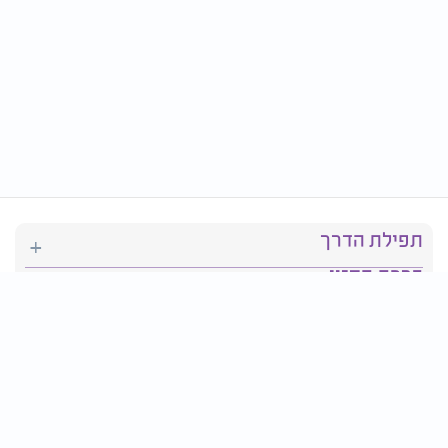
תפילת הדרך
ברכת המזון
יהדות
סידור תפילה
בריאות
חגים ומועדים