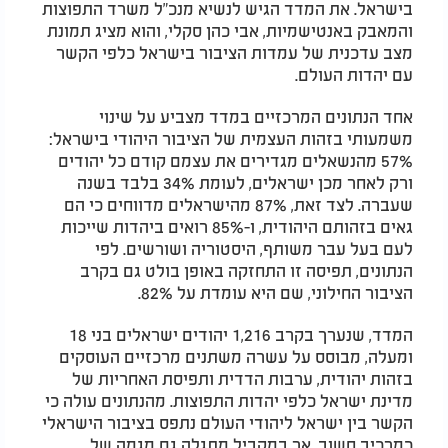
בישראל. את המדד הגיש לנשיא מנכ"ל משרד התפוצות
והמאבק באנטישמיות, אבי כהן סקלי, והוא מציג תמונת
מצב עדכנית של עמדות הציבור בישראל כלפי הקשר
עם יהדות העולם.
אחד הנתונים המרכזיים במדד מצביע על שינוי
משמעותי בזהות העצמית של הציבור היהודי בישראל:
57% מהנשאלים מגדירים את עצמם קודם כל יהודים
ורק לאחר מכן ישראלים, לעומת 34% בלבד בשנה
שעברה. לצד זאת, 87% מהישראלים מדווחים כי הם
גאים בזהותם היהודית, ו-85% רואים ביהדות שייכות
לעם בעל עבר משותף, היסטוריה ושורשים. לפי
הנתונים, תפיסה זו התחזקה באופן בולט גם בקרב
הציבור החילוני, שם היא עומדת על 82%.
המדד, שנערך בקרב 1,216 יהודים ישראלים בני 18
ומעלה, מבוסס על עשרה משתנים מרכזיים העוסקים
בזהות יהודית, ערבות הדדית ותפיסת האחריות של
מדינת ישראל כלפי יהדות התפוצות. מהנתונים עולה כי
הקשר בין ישראל ליהודי העולם נתפס בציבור הישראלי
כמרכיב חשוב, אך במקביל מתגלה גם מגמה של