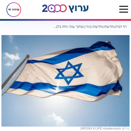
שידור חי
דף הבית
חדשות
חדשות בארץ
בתוך שנה אחת בלבד: הזינוק הדרמטי בזהות היהודית בישראל
(צילום: XRONX X LIFE/shutterstock)