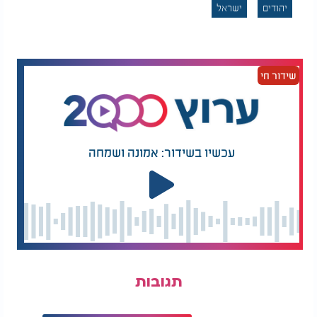
יהודים
ישראל
נתון נוסף שעולה מהמדד מלמד על ציפייה כמעט גורפת
מצד הציבור הישראלי כלפי יהדות התפוצות: 94%
מהישראלים מצפים מיהודי העולם לפעול למען מדינת
ישראל בזמן מלחמה. בנוסף, 66% מהנשאלים רואים
שידור חי
בהתבוללות איום משמעותי על עתידו של העם היהודי.
נשיא המדינה יצחק הרצוג הדגיש עם קבלת המדד את
החשיבות הלאומית של הקשר בין מדינת ישראל ליהדות
התפוצות. לדבריו: "המדינה רואה בקשר עם יהדות
עכשיו בשידור: אמונה ושמחה
התפוצות ברחבי העולם ערך מן המעלה הראשונה וחלק
בלתי נפרד מזהותה הלאומית של המדינה. מחובתנו
להמשיך לטפח קשר עמוק זה, לחזק את תחושת
הערבות ההדדית בין חלקי העם היהודי, ולהנחיל לדורות
הבאים את חשיבותו של החיבור בין מדינת ישראל
לקהילות היהודיות ברחבי העולם".
שבוע התפוצות מתקיים בין 31 במאי ל-6 ביוני, וכולל
תגובות
אירועים חינוכיים וקהילתיים ברחבי הארץ. במסגרת
השבוע אישרה הממשלה שלוש החלטות בהיקף כולל
של למעלה מ-100 מיליון שקלים, שמטרתן לחזק את