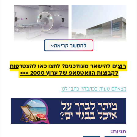
להמשך קריאה
האשים את החיילים
מהפכה רפואית באילת:
בטבח: הד"ר
נחנך מכון MRI חדשני
מאוניברסיטת בן גוריון
במרכז הרפואי יוספטל
גורש עקב השמצות
רוצים להישאר מעודכנים? לחצו כאן להצטרפות
על פי חשד ראשוני, ייתכן שהתינוקת נחנקה מחלב
לקבוצות הוואטסאפ של ערוץ 2000 >>>
שפלטה. מדובר במצב מסוכן שעלול להתרחש בקרב
תינוקות, כאשר נוזלים חודרים לדרכי הנשימה ומובילים
מצאתם טעות בכתבה? כתבו לנו
למצוקה נשימתית קשה. נסיבות המקרה עדיין נבדקות
באופן מעמיק.
מהמרכז הרפואי זיו נמסר כי בני משפחתה של התינוקת
מקבלים בשעה קשה זו ליווי של הצוותים הרפואיים
והסוציאליים בבית החולים. המרכז הרפואי זיו הביע
תגיות:
השתתפות בצערה הכבד של המשפחה. תהא נשמתה