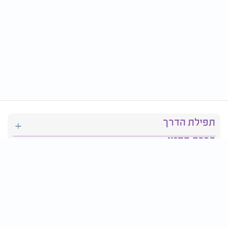
תפילת הדרך
ברכת המזון
יהדות
סידור תפילה
בריאות
חגים ומועדים