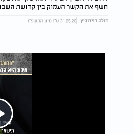
חשף את הקשר העמוק בין קדושת השבת 
31.05.26 ט"ו סיון התשפ"ו
דולב דוידוביץ'
Play