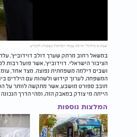
Video
"שבת או כדורגל": זה מה שבחר המרואיין כשנאלץ להכריע
במשאל רחוב מרתק שערך דולב דוידוביץ', עלת
הציבור הישראלי. דוידוביץ', אשר פועל רבות למ
ושבים דילמה משפחתית נפוצה. מצד אחד, עו
המשפחה, לערוך קידוש ולשהות עם הילדים ביו
חובב ספורט מושבע, אשר מתקשה לוותר על ה
הייתה מי צודק במאבק הזה, ומהי הדרך הנכונה ל
המלצות נוספות