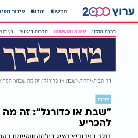
חדשות
יהדות
סידור תפיל
ברכת המזון
טהרת המשפחה
סדרות דיגיטל
רץ בוו
דף הבית
יהדות
"שבת או כדורגל": זה מה שבחר המרוא
יהדות
"שבת או כדורגל": זה מה 
להכריע
דולב דוידוביץ' הציג דילמה שקיימת בק