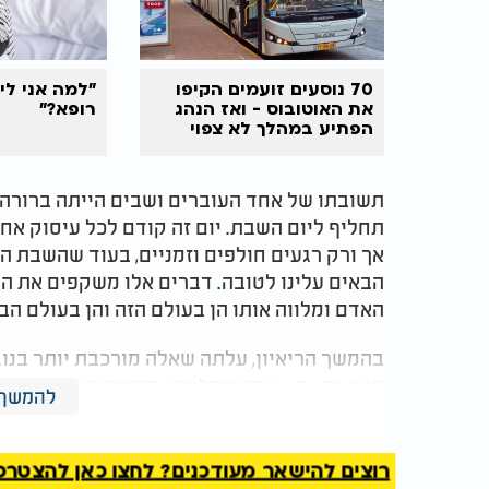
70 נוסעים זועמים הקיפו
"למה אני ליצ
את האוטובוס - ואז הנהג
רופא?"
הפתיע במהלך לא צפוי
תשובתו של אחד העוברים ושבים הייתה ברורה ו
תחליף ליום השבת. יום זה קודם לכל עיסוק אחר
אך ורק רגעים חולפים וזמניים, בעוד שהשבת ה
הבאים עלינו לטובה. דברים אלו משקפים את ה
האדם ומלווה אותו הן בעולם הזה והן בעולם הב
בהמשך הריאיון, עלתה שאלה מורכבת יותר בנו
מוצאים את עצמם במלכוד. מדובר באנשים שרוצ
להמשך 
אך נתקלים פעם אחר פעם במשחקים שנקבעים דו
היה פשוט ומתבקש, להעביר את כלל הפעילות הס
שיתף בנתון מעניין וטען כי רוב מוחלט של הכ
רוצים להישאר מעודכנים? לחצו כאן להצטרפות ל