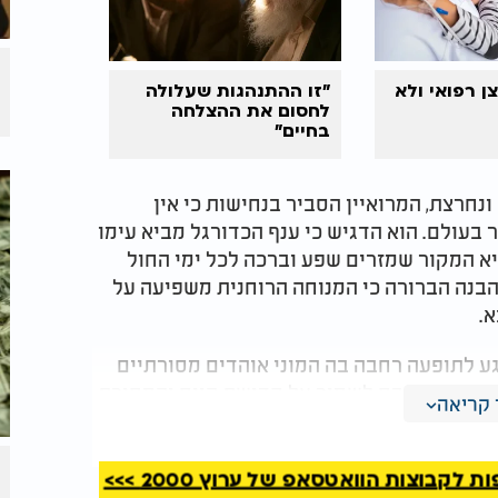
ן רפואי ולא
"זו ההתנהגות שעלולה
לחסום את ההצלחה
בחיים"
נחרצת, המרואיין הסביר בנחישות כי אין
 בעולם. הוא הדגיש כי ענף הכדורגל מביא עימו
יא המקור שמזרים שפע וברכה לכל ימי החול
הבנה הברורה כי המנוחה הרוחנית משפיעה על
א.
גע לתופעה רחבה בה המוני אוהדים מסורתיים
ים בכל ליבם לשמור על קדושת היום והמסורת,
קריאה
וקא בעיצומו של יום המנוחה. הפתרון שהוצע
פורטיבית לימי החול הרגילים. המרואיין אף
דורגלנים עצמם, אולי שבעים אחוזים מהשחקנים
קבוצות הוואטסאפ של ערוץ 2000 >>>