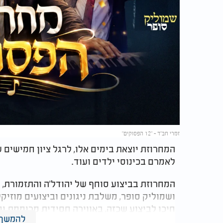
זמרי חב"ד - "12 הפסוקים"
המחרוזת יוצאת בימים אלו, לרגל ציון חמישים 
לאמרם בכינוסי ילדים ועוד.
המחרוזת בביצוע סוחף של יהודל'ה והתזמורת, 
ושמוליק סופר, משלבת ניגונים וביצועים מוזיק
חיכו לביצוע שכזה, באווירה חסידית מרוממת ומ
להמשך 