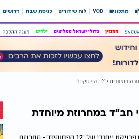
ה
מתכונים
VOD
לוח שידורים
כניסת שבת
דרושים
אטסאפ
המגזין
גדולי ישראל ממליצים
ילדים
מענה ההלכה
 זמרי חב"ד במחרוזת מיוחדת
הקלידן החב"די יהודל'ה קימיאגרוב מגיש פרויקט ייחודי של "12 הפסוקים" - מחרוזת