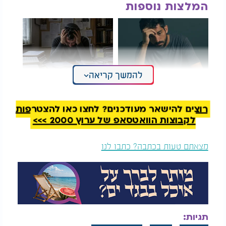
המלצות נוספות
להמשך קריאה
האם התקף חרדה גורם
למה אני יודע הכול אבל
לחום?
לא עושה כלום בפועל?
רוצים להישאר מעודכנים? לחצו כאן להצטרפות
לקבוצות הוואטסאפ של ערוץ 2000 >>>
בין הפגיעות שעליהן דווח נכללו נזקים נפשיים בעקבות
חשיפה לאלימות ברשת, לצד פגיעות פיזיות שנגרמו
מצאתם טעות בכתבה? כתבו לנו
לאחר שילדים ובני נוער ניסו לחקות תכנים קיצוניים
שראו באינטרנט.
במקביל, ממשלת בריטניה בוחנת צעדים חדשים
שנועדו להגביל את גישת הילדים לרשתות חברתיות. בין
האפשרויות שנבדקות: איסור שימוש לבני פחות מ 16,
הגבלת שעות שימוש והטלת מגבלות על מאפיינים
תגיות: