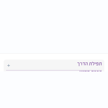
תפילת הדרך
ברכת המזון
יהדות
סידור תפילה
בריאות
חגים ומועדים