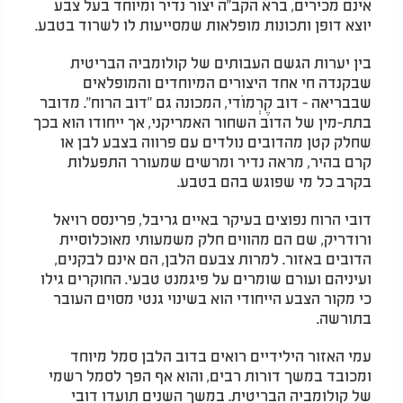
אינם מכירים, ברא הקב"ה יצור נדיר ומיוחד בעל צבע
יוצא דופן ותכונות מופלאות שמסייעות לו לשרוד בטבע.
בין יערות הגשם העבותים של קולומביה הבריטית
שבקנדה חי אחד היצורים המיוחדים והמופלאים
שבבריאה - דוב קֶרְמוֹדי, המכונה גם "דוב הרוח". מדובר
בתת-מין של הדוב השחור האמריקני, אך ייחודו הוא בכך
שחלק קטן מהדובים נולדים עם פרווה בצבע לבן או
קרם בהיר, מראה נדיר ומרשים שמעורר התפעלות
בקרב כל מי שפוגש בהם בטבע.
דובי הרוח נפוצים בעיקר באיים גריבל, פרינסס רויאל
ורודריק, שם הם מהווים חלק משמעותי מאוכלוסיית
הדובים באזור. למרות צבעם הלבן, הם אינם לבקנים,
ועיניהם ועורם שומרים על פיגמנט טבעי. החוקרים גילו
כי מקור הצבע הייחודי הוא בשינוי גנטי מסוים העובר
בתורשה.
עמי האזור הילידיים רואים בדוב הלבן סמל מיוחד
ומכובד במשך דורות רבים, והוא אף הפך לסמל רשמי
של קולומביה הבריטית. במשך השנים תועדו דובי