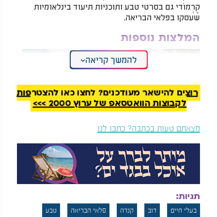
קֶרְמוֹדי גם בסרטי טבע ותוכניות תיעוד בינלאומיות
שעסקו בפלאי הבריאה.
המלצות נוספות
להמשך קריאה
רוצים להישאר מעודכנים? לחצו כאן להצטרפות
לקבוצות הוואטסאפ של ערוץ 2000 >>>
עץ הזית הוא הזוכה
"רוח סערה עושה
בתחרות העץ הלאומי
דברו": טורנדו עוצמתי
מצאתם טעות בכתבה? כתבו לנו
של קק״ל. ומהן
תועד בשדה פסטורלי
סגולותיו?
הדובים הללו ניזונים מצמחייה, פירות יער ודגים, ובעונת
נדידת הסלמון הם יוצאים לצוד לאורך הנהרות. באופן
מעניין, נמצא כי לדובים הלבנים יתרון משמעותי בציד
הסלמון, משום שצבעם הבהיר פחות בולט לעיני הדגים
תגיות:
מתחת למים. חוקרים אף מצאו כי דובים לבנים מצליחים
ללכוד יותר סלמונים מאשר הדובים השחורים.
בעלי חיים
דוב
קנדה
פלאי הבריאה
טבע