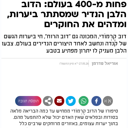
פחות מ-400 בעולם: הדוב
הלבן הנדיר שמסתתר ביערות,
ומדהים את החוקרים
דוב קֶרְמוֹדי, המכונה גם "דוב הרוח", חי ביערות הגשם
של קנדה ונחשב לאחד היצורים הנדירים בעולם. צבעו
הלבן מעניק לו יתרון מפתיע בטבע
אוריאל פדרמן
27.05.26 י"א סיון התשפ"ו
א
א
הוספת תגובה
סיפורו של הדוב קֶרְמוֹדי ממחיש עד כמה הבריאה מלאה
בסודות ובפלאים שאין האדם יכול שלא להתפעל מהם.
בתוך יערות עצומים, באזורים מרוחקים שרבים כלל