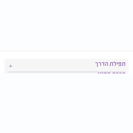
תפילת הדרך
ברכת המזון
יהדות
סידור תפילה
בריאות
חגים ומועדים