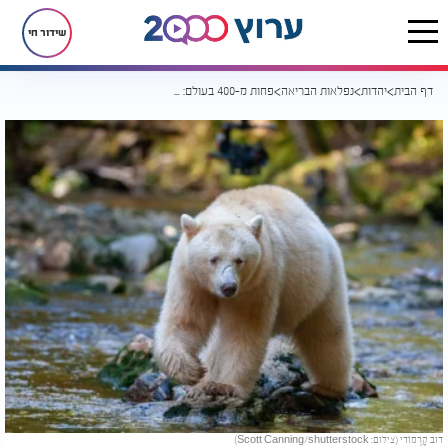
שידור חי
דף הבית
יהדות
נפלאות הבריאה
פחות מ-400 בעולם: הדוב הלבן הנדיר שמסתתר ביערות, ומדהים את החוקרים
דוב קֶרְמוֹדי (צילום: Scott Canning/shutterstock)