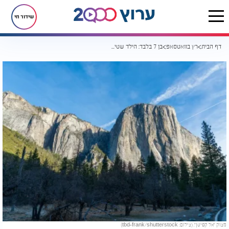
שידור חי
דף הבית
רץ בוואטסאפ
בן 7 בלבד: הילד שטיפס על אחד המצוקים המסוכנים בעולם ושבר שיא
מצוק "אל קפיטן". (צילום: tbd-frank/shutterstock)