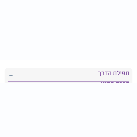
תפילת הדרך
ברכת המזון
יהדות
סידור תפילה
בריאות
חגים ומועדים