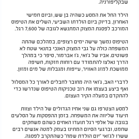
שבקליפורניה.
הילד החל את המסע כשהיה בן שש, וביום חמישי
האחרון, בדיוק ביום הולדתו השביעי, השלים את הטיפוס
המורכב לפסגת המצוק המתנשא לגובה של 7,600 רגל.
הטיפוס נמשך שישה ימים רצופים, במהלכם שהתה
המשפחה כולה על גבי המצוק האנכי בתנאי שטח לא
פשוטים. אביו של ג'ואי, ג'ו אברמור, סיפר כי במהלך
הדרך נאלצו להתמודד עם רוחות חזקות, חשיפה
ממושכת למזג האוויר, עייפות ומגבלות של מים ומזון.
לדברי האב, ג'ואי היה מחובר לחבלים לאורך כל המסלול
ואף ביצע בעצמו את רוב טכניקות הטיפוס שנדרשו כדי
להתקדם במעלה הקיר העצום.
למסע הצטרפו גם שני אחיו הגדולים של הילד וצוות
תיעוד שליווה את המשפחה. בזמן ההפסקות על הסלעים
בגובה של אלפי רגל תועדו האחים כשהם משחקים
שחמט, וברגעי הסיום המתינו בעמק למטה אנשים רבים
ששרו לג'ואי "יום הולדת שמח" כשהתקרב לפסגה.