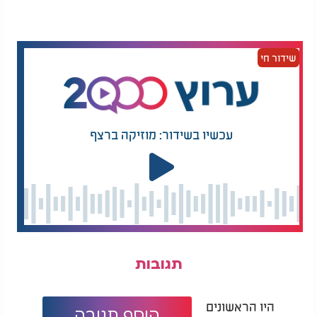
טעויות טכניות.
לצד ההתלהבות מההישג החריג, ברשתות החברתיות
שידור חי
עלתה גם ביקורת חריפה. גולשים טענו כי מדובר בסיכון
גדול מדי עבור ילד בגיל כה צעיר וכי ההורים דוחפים
את ילדיהם למשימות קיצוניות. אביו של ג'ואי דחה את
הטענות ואמר כי החוויה העניקה לבנו "זהות חדשה".
עכשיו בשידור: מוזיקה ברצף
מעבר לסיפור המדהים עצמו, יש כאן מסר עמוק על כוח
הרצון והאמונה של האדם. פעמים רבות אדם מביט על
ה"מצוק" שמולו, בין אם אלו קשיים בפרנסה, אתגרים
רוחניים או מאבקים פנימיים, וחושב שאין לו סיכוי
להצליח. אך חז"ל לימדו: "יגעת ומצאת - תאמין". דווקא
ברגע שבו האדם מחליט לא לוותר, מתחיל הכוח האמיתי
שלו להתגלות. אמונה בקב"ה, לצד אמונה בכוחות
שהבורא נתן לאדם, מאפשרת להתמודד גם עם רגעים
של פחד, עייפות וקושי.
תגובות
יחד עם זאת, התורה גם מצווה: "ונשמרתם מאוד
היו הראשונים
לנפשותיכם", ולכן לצד השאיפה להגיע להישגים, האדם
הוסף תגובה