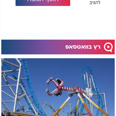
להגיב
מחויב לשמור על חייו ולא להכניס את עצמו לסכנה. אולי
זו הסיבה שהסיפור הזה עורר דיון כה גדול בעולם, בין
השראה על התמדה וכוח רצון לבין השאלה עד כמה נכון
להסתכן כדי להגיע לפסגה. אבל דבר אחד ברור: פעמים
רבות המחסום הגדול ביותר אינו ההר שמולנו, אלא
המחשבה שאי אפשר לעבור אותו.
רץ בוואטסאפ