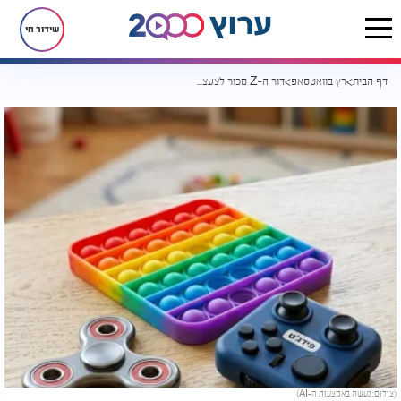
שידור חי
דף הבית
רץ בוואטסאפ
דור ה-Z מכור לצעצועי הרגעה? הסיבה מאחורי הטרנד שסוחף מיליונים
(צילום: נעשה באמצעות ה-AI)