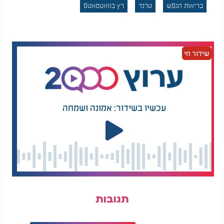
"אני אומר את זה בתור
כמעט שנה אחרי
בריאות הנפש
טרנד
רץ בוואטסאטפ
אדם חילוני": חבר
ההגרלה: הזוכה ב־100
הכנסת מפתיע בדבריו
מיליון דולר עדיין לא
הנוקבים
הגיע לקחת את הכסף
למרות שרבים חושבים שמדובר במוצרים שמיועדים
שידור חי
רק לילדים או לאנשים עם אבחנות רפואיות, המומחים
טוענים אחרת. "אנשים רבים, כולל מנהיגים ואנשים
מצליחים, משתמשים בהם כדי לשמור על ריכוז", אומר
גלוביאק. עם זאת, לדבריו, הם יכולים לסייע במיוחד
לאנשים עם הפרעות קשב, אוטיזם ועוד.
עכשיו בשידור: אמונה ושמחה
מלבד קוביית פידג'ט, פופיט וספינר, קיימים גם שמיכות
כבדות ואוזניות מבטלות רעשים. יש מי שמשתמשים
בהם כדי להירגע בזמן לחץ, ואחרים נעזרים בהם דווקא
כדי לשמור על ריכוז לאורך היום.
לדברי הפסיכולוגית הקלינית ד"ר קארן שרידן, אנשים
רבים משתמשים בצעצועי החישה כדי להתמודד עם
תגובות
תחושת חוסר שקט ולחץ במהלך היום. "מבוגרים
שמרגישים חוסר שקט אוהבים צעצועי פידג'ט כי הם
מאפשרים להם לפרוק את האנרגיה והמתח בצורה