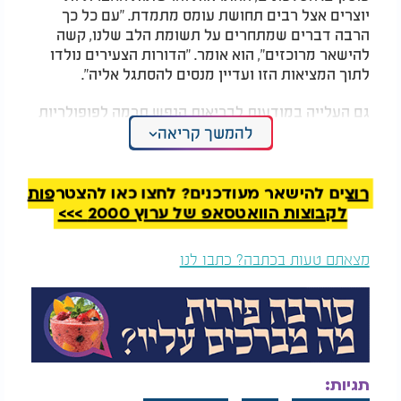
יוצרים אצל רבים תחושת עומס מתמדת. "עם כל כך
הרבה דברים שמתחרים על תשומת הלב שלנו, קשה
להישאר מרוכזים", הוא אומר. "הדורות הצעירים נולדו
לתוך המציאות הזו ועדיין מנסים להסתגל אליה".
גם העלייה במודעות לבריאות הנפש תרמה לפופולריות
של התחום. ד"ר ניסא קייאשיאן, פסיכיאטרית מוסמכת,
להמשך קריאה
מסבירה כי "דור ה-Z מודע הרבה יותר לחשיבות של
טיפול בבריאות הנפש". לדבריה, גם המחיר הנגיש של
האביזרים, תחושת הנוסטלגיה מהילדות והחשיפה
רוצים להישאר מעודכנים? לחצו כאן להצטרפות
שלהם ברשתות החברתיות הפכו אותם לפופולריים
לקבוצות הוואטסאפ של ערוץ 2000 >>>
במיוחד.
מצאתם טעות בכתבה? כתבו לנו
המלצות נוספות
תגיות: