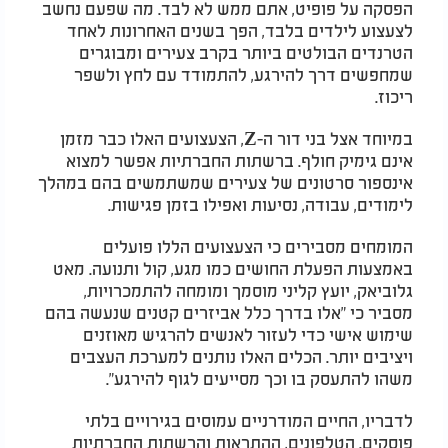
הפסקה על פופיט, אתם ממש לא לבד. מה שפעם נחשב
לצעצוע לילדים בלבד, הפך בשנים האחרונות לאחד
הטרנדים הבולטים ביותר בקרב צעירים ומבוגרים
שמחפשים דרך להירגע, להתמודד עם לחץ ולשפר
ריכוז.
במיוחד אצל בני דור ה-Z, הצעצועים האלו כבר מזמן
אינם גימיק חולף. ברשתות החברתיות אפשר למצוא
אינספור סרטונים של צעירים שמשתמשים בהם במהלך
לימודים, עבודה, נסיעות ואפילו בזמן פגישות.
המומחים מסבירים כי הצעצועים הללו פועלים
באמצעות הפעלת החושים כמו מגע, קול ותנועה. מאט
גלוביאק, יועץ קליני מוסמך ומומחה להתמכרויות,
מסביר כי "אלו בדרך כלל אביזרים קטנים שנעשה בהם
שימוש אישי כדי לעזור לאנשים להרגיש מאוזנים
ויציבים יותר. הכלים האלו נותנים למערכת העצבים
משהו להתעסק בו וכך מסייעים לגוף להירגע".
לדבריו, החיים המודרניים עמוסים בגירויים בלתי
פוסקים. הטלפונים, ההתראות והרשתות החברתיות