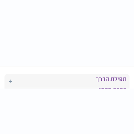
תפילת הדרך
ברכת המזון
יהדות
סידור תפילה
בריאות
חגים ומועדים