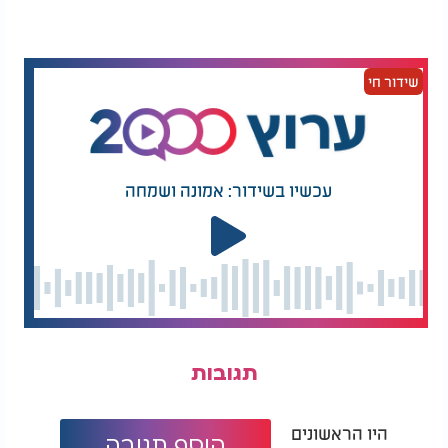
שידור חי
מה באמת יש בפורמולה
לסיים עם נדודי השינה:
של התינוק שלכם?
איך תמצית המליסה
הממשל האמריקני יוצא
הלימונית יכולה לעזור
לבדוק
לכם לישון טוב יותר
עכשיו בשידור: אמונה ושמחה
לעומת זאת, בגבינות קשות יותר כמו פרמזן, ייתכן שניתן
להסיר את החלק המקולקל בזהירות
.
"
לעיתים אפשר לחתוך את העובש ולאכול את שאר
הגבינה. העובש בדרך כלל אינו חודר לעומק בגבינות
קשות", אומרת ד"ר קופמן. היא ממליצה להסיר לפחות
סנטימטר אחד סביב האזור הנגוע ומתחתיו, ולהימנע
ממגע של הסכין עם העובש כדי לא להפיץ אותו
.
תגובות
ובכל זאת, גם כאן היא מזהירה: "הבעיה היא שחיידקים
מסוכנים שעלולים לגרום למחלה לא תמיד משנים את
הריח או המראה של הגבינה, ולכן גם גבינה שנראית
היו הראשונים
הוסף תגובה