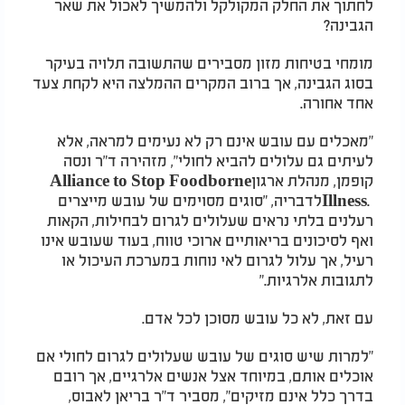
לחתוך את החלק המקולקל ולהמשיך לאכול את שאר
הגבינה
?
מומחי בטיחות מזון מסבירים שהתשובה תלויה בעיקר
בסוג הגבינה, אך ברוב המקרים ההמלצה היא לקחת צעד
אחד אחורה
.
"
מאכלים עם עובש אינם רק לא נעימים למראה, אלא
לעיתים גם עלולים להביא לחולי", מזהירה ד"ר ונסה
קופמן, מנהלת ארגון
Alliance to Stop Foodborne
Illness.
לדבריה, "סוגים מסוימים של עובש מייצרים
רעלנים בלתי נראים שעלולים לגרום לבחילות, הקאות
ואף לסיכונים בריאותיים ארוכי טווח, בעוד שעובש אינו
רעיל, אך עלול לגרום לאי נוחות במערכת העיכול או
לתגובות אלרגיות
".
עם זאת, לא כל עובש מסוכן לכל אדם
.
"
למרות שיש סוגים של עובש שעלולים לגרום לחולי אם
אוכלים אותם, במיוחד אצל אנשים אלרגיים, אך רובם
בדרך כלל אינם מזיקים", מסביר ד"ר בריאן לאבוס,