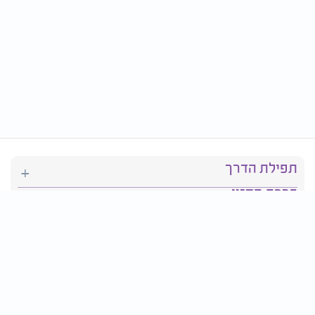
תפילת הדרך
ברכת המזון
יהדות
סידור תפילה
בריאות
חגים ומועדים