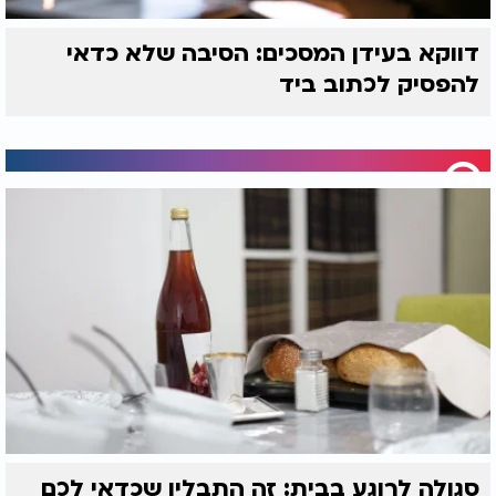
וכלים נקיים ולהימנע מצבירת לחות בתוך שקיות
פלסטיק
.
דווקא בעידן המסכים: הסיבה שלא כדאי
לדברי ד"ר קופמן, גבינות רכות מומלץ לצרוך בתוך
להפסיק לכתוב ביד
כשבוע, בעוד גבינות קשות כמו צ'דר, שווייצרית ופרמזן
יכולות להחזיק עד חצי שנה כשהן סגורות, וכשלושה עד
ארבעה שבועות לאחר הפתיחה
.
המסקנה של המומחים פשוטה: אם יש ספק לגבי מצב
הגבינה, עדיף לא לקחת סיכון ולזרוק אותה לפח
.
סגולה לרוגע בבית: זה התבלין שכדאי לכם