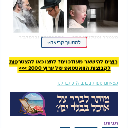
מצמרר ומטלטל: ויתר
כשחבדני'ק וברסלב'ר
להמשך קריאה
לאלמנה על החוב -
ביקשו בדיחה מהרב
וזכה במיליונים
לסרי - צפו:
לפי החוקרים, הממצאים מעידים כי לא מדובר באתר
רוצים להישאר מעודכנים? לחצו כאן להצטרפות
קבורה חד פעמי, אלא במקום ששימש קבוצה קבועה
לקבוצות הוואטסאפ של ערוץ 2000 >>>
לאורך דורות, ככל הנראה משפחות מורחבות או קהילה
מקומית שחזרה לאתר שוב ושוב.
מצאתם טעות בכתבה? כתבו לנו
החוקרת הראשית, לואיז סקופל, אמרה כי הממצאים
מחזקים את ההשערה שכדי האבן היו חלק ממערכת
פולחנית הקשורה לעבודת אבות. לדבריה: "היקף
הקבורה מעיד שהכדים לא שימשו יחידים, אלא קבוצות
משפחתיות שחזרו אליהם שוב ושוב לטקסים ולזיכרון".
תגיות: