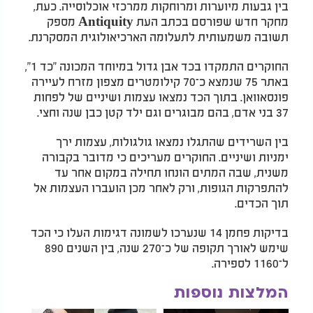
בין גבעות מיוערות ומרוחקות ממרכזי אוכלוסייה. כעת,
מחקר חדש שפורסם בכתב העת Antiquity מספק
תשובה משמעותית לתעלומה הארכיאולוגית המסקרנת.
החוקרים התמקדו בכד אבן גדול במיוחד המכונה "כד 1",
באתר 75 שנמצא כ־70 קילומטרים מצפון מזרח לעיירה
פונסאוואן. בתוך הכד נמצאו עצמות ושיניים של לפחות
37 בני אדם, בהם מבוגרים וגם ילד קטן כבן שנה וחצי.
בין השרידים שהתגלו נמצאו גולגולות, עצמות ירך
ימניות ושיניים. החוקרים מעריכים כי מדובר בקבורה
משנית, שבה המתים הונחו תחילה במקום אחר עד
להתפרקות הגופות, ורק לאחר מכן הועברו העצמות אל
תוך הכדים.
בדיקות פחמן 14 שנערכו לשמונה דגימות העלו כי הכד
שימש לאורך תקופה של כ־270 שנה, בין השנים 890
ל־1160 לספירה.
המלצות נוספות