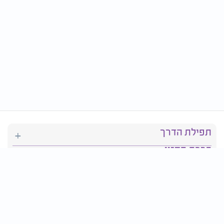
תפילת הדרך
ברכת המזון
יהדות
סידור תפילה
בריאות
חגים ומועדים