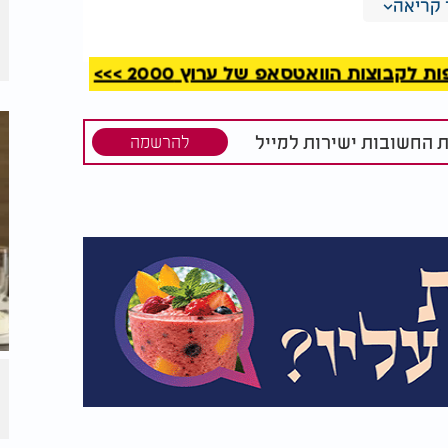
קריאה
מה שנקבע
ישראל חושף רגע אישי
 השבועות"
ומטלטל מהאולפן
קבוצות הוואטסאפ של ערוץ 2000 >>>
לאפות בערב החג או אפשר לקחת קופסת טונה
ת החשובות ישירות למייל
להרשמה
תו ואפשר גם לקחת תבשיל שהכנו לפני כמה
 עד שבת, כי אם אכלו את העירוב אין אפשרות
 שיש בה רב עיר והוא מכוון עליכם ואז אתם
בת תאכלו אותו בסעודה שלישית.
ת עבור השבת הקרובה?