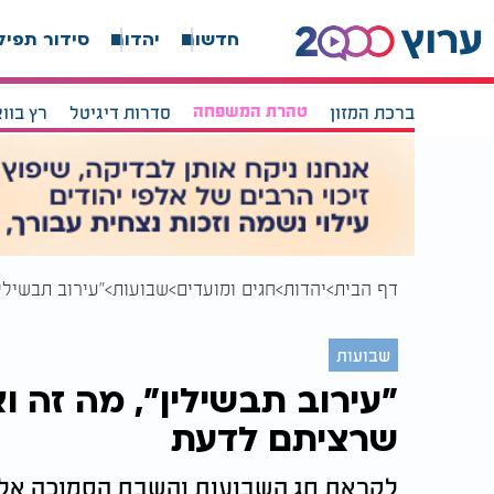
חדשות
יהדות
סידור תפיל
ברכת המזון
טהרת המשפחה
סדרות דיגיטל
רץ בוו
דף הבית
יהדות
חגים ומועדים
שבועות
"עירוב תבשילי
שבועות
"עירוב תבשילין", מה זה ו
שרציתם לדעת
לקראת חג השבועות והשבת הסמוכה אליו,