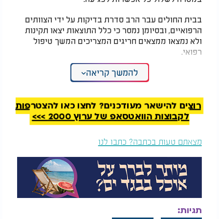
בבית החולים עבר הרב סדרת בדיקות על ידי הצוותים
הרפואיים, ובסיומן נמסר כי כלל התוצאות יצאו תקינות
ולא נמצאו ממצאים חריגים המצריכים המשך טיפול
רפואי.
להמשך קריאה
הידיעה על התאונה עוררה דאגה בקרב תלמידיו
ומוקיריו של הרב, אך לשמחתם התברר כי מצבו טוב
והוא לא נפגע באופן משמעותי.
רוצים להישאר מעודכנים? לחצו כאן להצטרפות
לקבוצות הוואטסאפ של ערוץ 2000 >>>
מצאתם טעות בכתבה? כתבו לנו
תגיות: