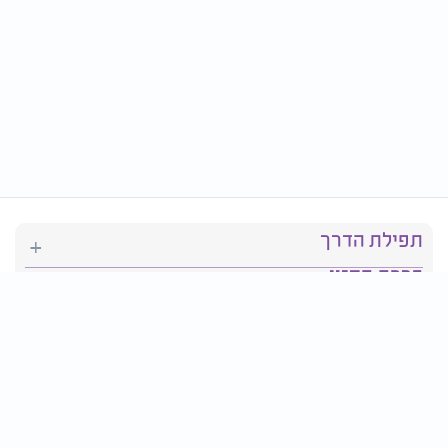
תפילת הדרך
ברכת המזון
יהדות
סידור תפילה
בריאות
חגים ומועדים