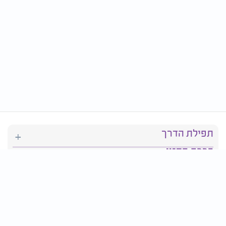
תפילת הדרך
ברכת המזון
יהדות
סידור תפילה
בריאות
חגים ומועדים