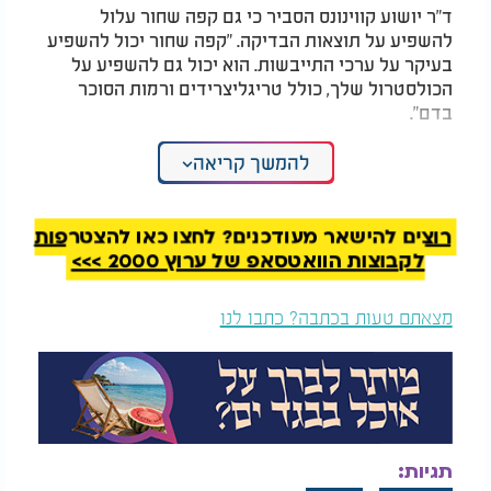
ד"ר יושוע קווינונס הסביר כי גם קפה שחור עלול
להשפיע על תוצאות הבדיקה. "קפה שחור יכול להשפיע
בעיקר על ערכי התייבשות. הוא יכול גם להשפיע על
הכולסטרול שלך, כולל טריגליצרידים ורמות הסוכר
בדם".
המלצות נוספות
להמשך קריאה
רוצים להישאר מעודכנים? לחצו כאן להצטרפות
לקבוצות הוואטסאפ של ערוץ 2000 >>>
מצאתם טעות בכתבה? כתבו לנו
אזהרת צרכנים: אינגליש
איך בוחרים את הלחם
קייק קוראת להחזרת
הבריא ביותר? המדריך
עוגת ריבת חלב - עקב
שיחסוך לכם טעויות
חשש לנוכחות אלרגן
בסופר
דגים
ד"ר ברינה קונור הוסיפה כי לקפה יש השפעה הורמונלית
שיכולה לשנות את תוצאות בדיקות הסוכר. "במונחים של
תגיות:
בדיקות גלוקוז בדם, מה שנמדד הוא היכולת של הגוף