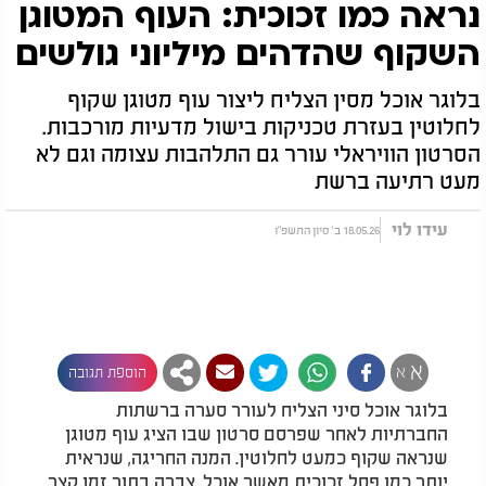
נראה כמו זכוכית: העוף המטוגן
השקוף שהדהים מיליוני גולשים
בלוגר אוכל מסין הצליח ליצור עוף מטוגן שקוף
לחלוטין בעזרת טכניקות בישול מדעיות מורכבות.
הסרטון הוויראלי עורר גם התלהבות עצומה וגם לא
מעט רתיעה ברשת
עידו לוי
18.05.26 ב' סיון התשפ"ו
א
א
הוספת תגובה
בלוגר אוכל סיני הצליח לעורר סערה ברשתות
החברתיות לאחר שפרסם סרטון שבו הציג עוף מטוגן
שנראה שקוף כמעט לחלוטין. המנה החריגה, שנראית
יותר כמו פסל זכוכית מאשר אוכל, צברה בתוך זמן קצר