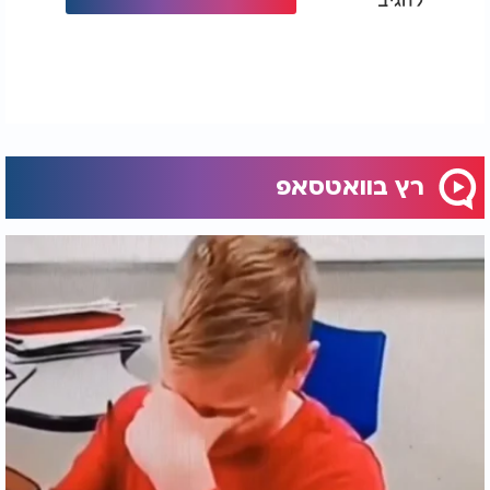
רץ בוואטסאפ