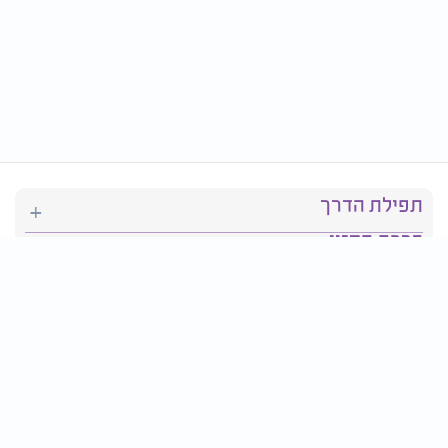
תפילת הדרך
ברכת המזון
יהדות
סידור תפילה
בריאות
חגים ומועדים