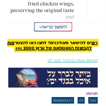
fried chicken wings,
preserving the original taste
and
crunchiness.
pic.twitter.com/W5BoMT86ad
להמשך קריאה
— Massimo
(@Rainmaker1973)
April 25,
רוצים להישאר מעודכנים? לחצו כאן להצטרפות
2026
לקבוצות הוואטסאפ של ערוץ 2000 >>>
המלצות נוספות
מצאתם טעות בכתבה? כתבו לנו
תגיות:
מנסים לחסוך בהוצאות
"האגם נצבע באדום -
אוכל
סין
רץ בוואטסאטפ
הכביסה? נסו את חמשת
ממש מול שגרירות