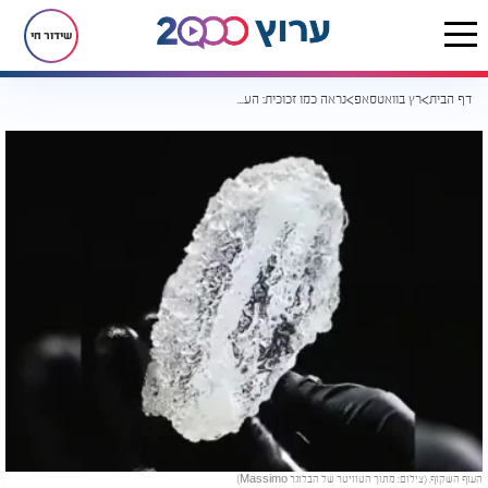
שידור חי
דף הבית
רץ בוואטסאפ
נראה כמו זכוכית: העוף המטוגן השקוף שהדהים מיליוני גולשים
העוף השקוף. (צילום: מתוך הטוויטר של הבלוגר Massimo)