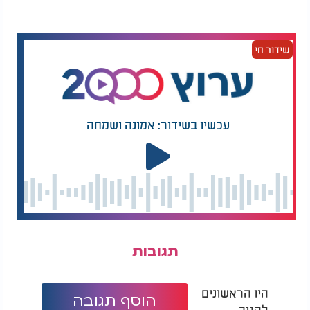
הטיפים הללו
ארה"ב: מחאת הדם
שזעזעה את לונדון"
בשלב האחרון חיבר את העצמות והבשר השקופים בתוך
שידור חי
תבנית אחת, והצליח להעניק למנה גם מעטפת חיצונית
פריכה ושחומה, בדומה לעוף מטוגן רגיל.
התגובות ברשת היו חלוקות. גולשים רבים התפעלו
מהדיוק ומהיכולת הטכנית, והגדירו את המנה כיצירת
עכשיו בשידור: אמונה ושמחה
אמנות מרהיבה. אחרים הודו שהמראה השקוף והעצמות
שנראות כמו זכוכית גרמו להם אי נוחות, וטענו שלא היו
מסוגלים לטעום ממנה.
לדברי נאן, מטרת הפרויקט כלל לא הייתה ליצור ארוחה
רגילה, אלא לבחון עד כמה ניתן למתוח את גבולות
עיבוד המזון באמצעות מדע וטכנולוגיה.
נכון לעכשיו, המנה הייחודית אינה מוצעת למכירה, והיא
תגובות
משמשת כמיצג קולינרי בלבד שנועד להמחיש את
האפשרויות של עולם הבישול המודרני.
היו הראשונים
הוסף תגובה
להגיב