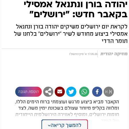
יהודה בורן ונתנאל אמסילי
בקאבר חדש: "ירושלים"
לקראת יום ירושלים משיקים יהודה בורן ונתנאל
אמסילי ביצוע מחודש לשיר "ירושלים" בלחנו של
תומר הדדי
מוזיקה יהודית
17.05.26 א' סיון התשפ"ו
א
א
הוספת תגובה
הקאבר מביא ביצוע מרגש ועוצמתי ברוח הימים הללו,
ומלווה בקליפ מיוחד שצולם בשכונת ימין משה, לצד
חומות ירושלים, ומוסיף לאווירה הירושלמית הייחודית
של השיר.
להמשך קריאה