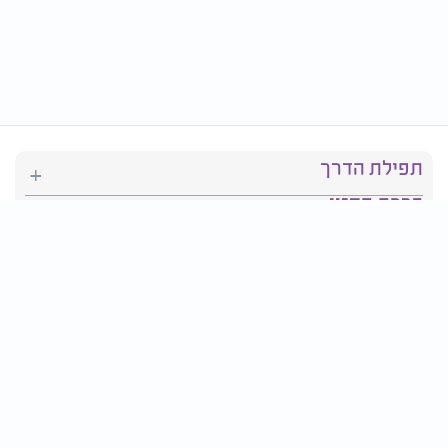
תפילת הדרך
ברכת המזון
יהדות
סידור תפילה
בריאות
חגים ומועדים