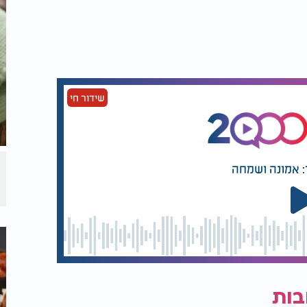
 מעלות, הופכים את חלקי העוף כך שהצד עם העור כלפי מעלה
20-3 דקות, עד שהעוף מקבל צבע שחום יפה. מדי פעם לוקחים
הירים, אפשר להוציא בזהירות את חלקי העוף,
עם תפוחי האדמה לתנור עד שהם משחימים
שידור חי
האדמה לחימום קצר של כמה דקות ומגישים מיד.
נכנסת לתנור ומספיקה לסעודת שבת משפחתית
 ותבלינים נותנת לעוף ותפוחי האדמה שילוב
 גם לילדים וגם למבוגרים. ההקפדה על שלב
: אמונה ושמחה
ל הראשוני של תפוחי האדמה והאפייה המדורגת
 על השולחן ונגמרת מהר מהתבנית. זו מנה
תבנית אחת בתנור עושה את כל העבודה.
בות