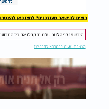
להמשך 
רבע כוס שמן
2 כפות דבש
רוצים להישאר מעודכנים? לחצו כאן להצטרפות ל
2 כפות קטשופ
חצי כוס מים
כף פפריקה
הירשמו לניוזלטר שלנו ותקבלו את כל החדשו
כפית מלח (בערך)
רבע כפית פלפל שחור
מצאתם טעות בכתבה? כתבו לנו
3-4 שיני שום כתושות
אופן ההכנה:
חותכים את תפוחי האדמה לקוביות בינוניות או
לרתיחה. ברגע שהמים מבעבעים מכבים את האש
בקערה מערבבים היטב את כל מרכיבי המרינדה
מסדרים את תפוחי האדמה בתבנית אפייה ומניח
יוצקים את המרינדה על העוף ותפוחי האדמה ומ
מכסים את התבנית בניילון נצמד ומכניסים למקרר למ
מחממים תנור ל־180 מעלות. מסדר