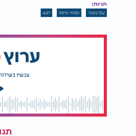
ומכניסים לאפייה ללא כיסוי למשך כ־50 דקות.
תגיות:
מעלים את חום התנור ל־210
עוף בתנור
תפוחי אדמה
דבש
וממשיכים לאפות עוד כ־0
מהרוטב שבתבנית ומזליפים על העוף.
אם העוף כבר קיבל צבע ותפוחי האדמה עדיין ב
לכסות אותם בנייר כסף, ולהחזיר את התבנית 
כרצוי. לאחר מכן מחזירים את העוף על תפוחי 
יש משהו מאוד נוח במנה כזאת: תבנית אחת ש
מלאה. המרינדה המבוססת על דבש, קטשופ, שום
של מתיקות עדינה וטעם ביתי מוכר, כזה שמדבר
עכשיו בשידור
ההשריה במרינדה לפני האפייה, יחד עם הבישו
בטמפרטורות שונות, מייצרת תוצאה שנראית טוב
שמתאימה גם לשבת וגם לימי אמצע השבוע, כש
תגו