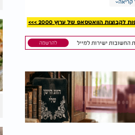
קריאה
קבוצות הוואטסאפ של ערוץ 2000 >>>
ת החשובות ישירות למייל
להרשמה
 לפלחים, שמים בסיר, מכסים במים ומביאים
 ומסננים מיד את תפוחי האדמה.
 עד לקבלת רוטב אחיד.
ים מעליהם את חלקי העוף.
ערבבים כך שכל החלקים יכוסו היטב ברוטב.
שך שעה לפחות, ועד 5-6 שעות.
ים את חלקי העוף כך שהצד עם פחות עור פונה כלפי מעלה