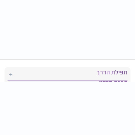
תפילת הדרך
ברכת המזון
יהדות
סידור תפילה
בריאות
חגים ומועדים