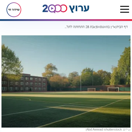
שידור חי
דף הבית
רץ בוואטסאפ
בת 28 התחזתה לתלמידת תיכון, ואז "טעות אחת קטנה" חשפה הכול
(צילום: Abd Awwad/shutterstock)