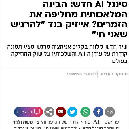
סינגל AI חדש: הבינה
המלאכותית מחליפה את
הזמרים? אייזיק בנד "להרגיש
שאני חי"
שיר חדש, מלווה בקליפ אנימציה מרגש, מציג תמונה
קודרת על עידן ה AI והשלכותיו על שוק המוזיקה
בעולם
מוזיקה יהודית
10.05.26 כ"ג אייר התשפ"ו
א
א
תגובה אחת
פרויקט ה
-AI
פורץ הדרך של הסופר והיוצר
,
משה ולדר
משחרר סינגל חדש - "להרגיש שאני חי". השיר, שנכתב