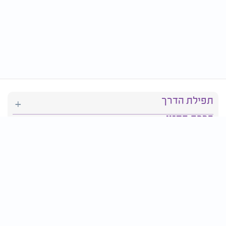
תפילת הדרך
ברכת המזון
יהדות
סידור תפילה
בריאות
חגים ומועדים