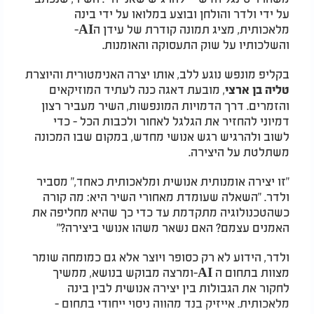
על ידי ולדר והולחן ובוצע במלואו על ידי בינה
מלאכותית, מציג תמונה קודרת של עידן ה
-AI
והשלכותיו על שוק התעסוקה והאומנות
.
בקליפ מונפש נוגע ללב, אותו יצרה האנימטורית והיוצרת
, מובעת דאגה כנה לעתיד המוזיקאים
טליה בן ארצי
והזמרים. דרך הדמויות המונפשות, השיר מעביר רצון
דמיוני להחזיר את הגלגל לאחור ולכבות הכל - כדי
לשוב ולהרגיש רגש אנושי מחדש, במקום שבו המכונה
משתלטת על היצירה
.
"
זו יצירה אומנותית אנושית ומלאכותית כאחד," מסביר
ולדר. "השאלה שעומדת מאחורי השיר היא: מה קורה
כשהטכנולוגיה מתקדמת עד כדי כך שהיא מחליפה את
האמנים עצמם? האם נשאר משהו אנושי ביצירה?
"
ולדר, הידוע לא רק כסופר ויוצר אלא גם כמומחה שומר
מצוות בתחום ה
-AI
ומרצה מבוקש בנושא, ממשיך
לחקור את הגבולות בין יצירה אנושית לבין בינה
מלאכותית. אייזיק בנד מהווה ניסוי ייחודי בתחום -